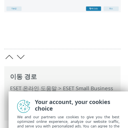
이동 경로
ESET 온라인 도움말
>
ESET Small Business
Security
>
ESET Small Business Security
Your account, your cookies
운용
>
고급 설정
>
사용자 인터페이스
> 사
choice
용자 인터페이스 요소
We and our partners use cookies to give you the best
optimized online experience, analyze our website traffic,
and serve you with personalized ads. You can agree to the