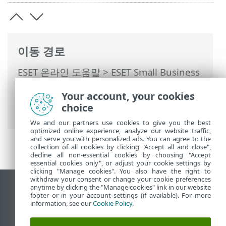
이동 경로
ESET 온라인 도움말
>
ESET Small Business
Security
>
ESET Small Business Security
Your account, your cookies
운용
>
고급 설정
>
검사
>
악성코드 검사
>
choice
문서 보호
We and our partners use cookies to give you the best
optimized online experience, analyze our website traffic,
and serve you with personalized ads. You can agree to the
collection of all cookies by clicking "Accept all and close",
decline all non-essential cookies by choosing "Accept
essential cookies only", or adjust your cookie settings by
clicking "Manage cookies". You also have the right to
withdraw your consent or change your cookie preferences
anytime by clicking the "Manage cookies" link in our website
데스크톱 사이트 보기
footer or in your account settings (if available). For more
End of Life
information, see our
Cookie Policy
.
ESET 지식 베이스