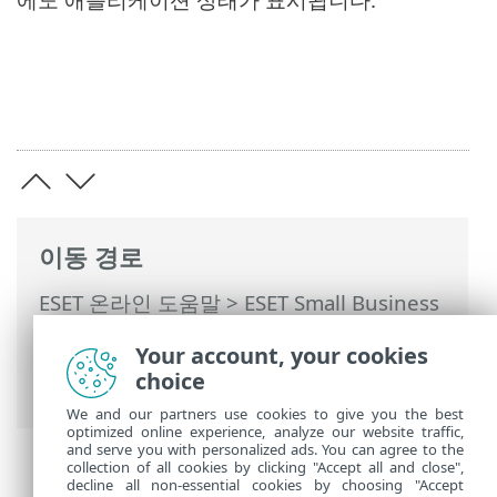
이동 경로
ESET 온라인 도움말
>
ESET Small Business
Security
>
ESET Small Business Security
Your account, your cookies
운용
>
고급 설정
>
알림
> 대화 상자 창 - 애
choice
플리케이션 상태
We and our partners use cookies to give you the best
optimized online experience, analyze our website traffic,
and serve you with personalized ads. You can agree to the
collection of all cookies by clicking "Accept all and close",
decline all non-essential cookies by choosing "Accept