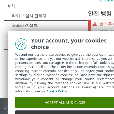
안전 뱅킹
브라우저
안전 뱅
화
를 클
Your account, your cookies
니다.
choice
We and our partners use cookies to give you the best optimize
online experience, analyze our website traffic, and serve you wit
personalized ads. You can agree to the collection of all cookies b
clicking "Accept all and close", decline all non-essential cookies b
choosing "Accept essential cookies only", or adjust your cooki
settings by clicking "Manage cookies". You also have the right t
withdraw your consent or change your cookie preference
anytime by clicking the "Manage cookies" link in our websit
footer or in your account settings (if available). For mor
information, see our
Cookie Policy
.
ACCEPT ALL AND CLOSE
End of Life
ESET 지식 베이스
ESET 포럼
ESET Status Portal
국