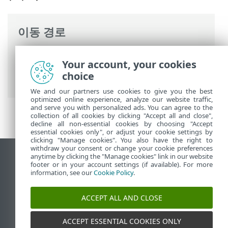
이동 경로
ESET 온라인 도움말
>
ESET Small Business
Your account, your cookies
Security
>
법률 문서 > 사용자 환경 개선 프
choice
로그램
We and our partners use cookies to give you the best
optimized online experience, analyze our website traffic,
and serve you with personalized ads. You can agree to the
collection of all cookies by clicking "Accept all and close",
decline all non-essential cookies by choosing "Accept
essential cookies only", or adjust your cookie settings by
clicking "Manage cookies". You also have the right to
withdraw your consent or change your cookie preferences
anytime by clicking the "Manage cookies" link in our website
데스크톱 사이트 보기
footer or in your account settings (if available). For more
End of Life
information, see our
Cookie Policy
.
ESET 지식 베이스
ACCEPT ALL AND CLOSE
ESET 포럼
ESET Status Portal
ACCEPT ESSENTIAL COOKIES ONLY
국가별 지원