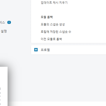
d
h
y
y
e