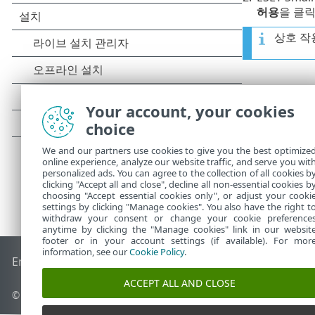
허용
을 클릭
상호 작
Your account, your cookies
choice
We and our partners use cookies to give you the best optimize
online experience, analyze our website traffic, and serve you wit
personalized ads. You can agree to the collection of all cookies b
clicking "Accept all and close", decline all non-essential cookies b
choosing "Accept essential cookies only", or adjust your cooki
settings by clicking "Manage cookies". You also have the right t
withdraw your consent or change your cookie preference
anytime by clicking the "Manage cookies" link in our websit
footer or in your account settings (if available). For mor
information, see our
Cookie Policy
.
End of Life
ESET 지식 베이스
ESET 포럼
ESET Status Portal
국
ACCEPT ALL AND CLOSE
© 1992 - 2026 ESET, spol. s r.o. - All rights reserved.