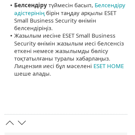
Белсендіру
түймесін басып,
Белсендіру
•
әдістерінің
бірін таңдау арқылы ESET
Small Business Security өнімін
белсендіріңіз.
Жазылым иесіне ESET Small Business
•
Security өнімін жазылым иесі белсенсіз
еткені немесе жазылымды бөлісу
тоқтатылғаны туралы хабарлаңыз.
Лицензия иесі бұл мәселені
ESET HOME
шеше алады.