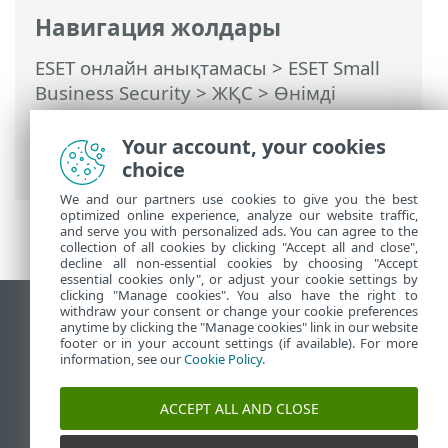
Навигация жолдары
ESET онлайн анықтамасы
>
ESET Small
Business Security
>
ЖҚС
>
Өнімді
белсенсіз етуді ESET HOME порталынан
орындау жолы
> Өнім
Your account, your cookies
активацияланбады
choice
We and our partners use cookies to give you the best
optimized online experience, analyze our website traffic,
and serve you with personalized ads. You can agree to the
collection of all cookies by clicking "Accept all and close",
decline all non-essential cookies by choosing "Accept
essential cookies only", or adjust your cookie settings by
clicking "Manage cookies". You also have the right to
withdraw your consent or change your cookie preferences
Жұмыс үстеліндегі сайтты қарау
anytime by clicking the "Manage cookies" link in our website
footer or in your account settings (if available). For more
End of Life
information, see our
Cookie Policy
.
ESET білім қоры
ESET форумы
ACCEPT ALL AND CLOSE
ESET Status Portal
Аймақтық қолдау