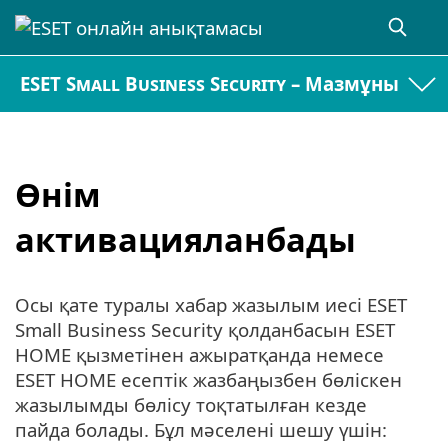
ESET Small Business Security – Мазмұны
Өнім
активацияланбады
Осы қате туралы хабар жазылым иесі ESET
Small Business Security қолданбасын ESET
HOME қызметінен ажыратқанда немесе
ESET HOME есептік жазбаңызбен бөліскен
жазылымды бөлісу тоқтатылған кезде
пайда болады. Бұл мәселені шешу үшін: