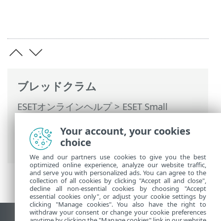
ブレッドクラム
ESETオンラインヘルプ
>
ESET Small
Business Security
>
インストール
> ダイ
Your account, your cookies
アログウィンドウ - インストール > アクテ
choice
ィベーション > 登録
We and our partners use cookies to give you the best
optimized online experience, analyze our website traffic,
and serve you with personalized ads. You can agree to the
collection of all cookies by clicking "Accept all and close",
decline all non-essential cookies by choosing "Accept
essential cookies only", or adjust your cookie settings by
clicking "Manage cookies". You also have the right to
withdraw your consent or change your cookie preferences
anytime by clicking the "Manage cookies" link in our website