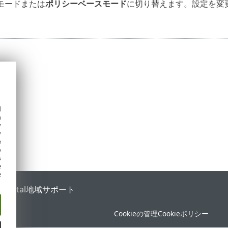
モードまたは
ポリシーベースモード
に切り替えます。設定を変
d
h
y
y
e
o
s
e
e
 Portal
地域サポート
Cookieの管理
Cookieポリシー