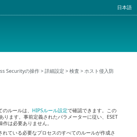
日本語
ness Securityの操作
>
詳細設定
>
検査
>
ホスト侵入防
てのルールは、
HIPSルール設定
で確認できます。この
あります。事前定義されたパラメーターに従い、ESET
による操作は必要ありません。
されている必要なプロセスのすべてのルールが作成さ