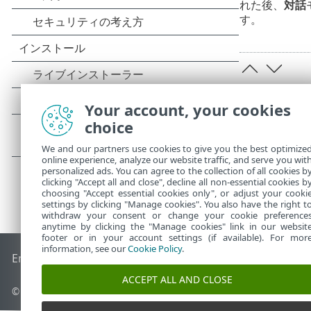
れた後、
対話
す。
Your account, your cookies
choice
We and our partners use cookies to give you the best optimize
online experience, analyze our website traffic, and serve you wit
personalized ads. You can agree to the collection of all cookies b
clicking "Accept all and close", decline all non-essential cookies b
choosing "Accept essential cookies only", or adjust your cooki
settings by clicking "Manage cookies". You also have the right t
withdraw your consent or change your cookie preference
anytime by clicking the "Manage cookies" link in our websit
footer or in your account settings (if available). For mor
information, see our
Cookie Policy
.
End of Life
ESETナレッジベース
ESETフォーラム
ESET Status
ACCEPT ALL AND CLOSE
© 1992 - 2026 ESET, spol. s r.o. - All rights reserved.