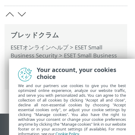
ブレッドクラム
ESETオンラインヘルプ
>
ESET Small
Business Security
>
ESET Small Business
Securityの操作
>
詳細設定
>
保護
>
Webア
Your account, your cookies
クセス保護
>
URLアドレス管理
> URLマス
choice
クを追加する方法
We and our partners use cookies to give you the best
optimized online experience, analyze our website traffic,
and serve you with personalized ads. You can agree to the
collection of all cookies by clicking "Accept all and close",
decline all non-essential cookies by choosing "Accept
essential cookies only", or adjust your cookie settings by
clicking "Manage cookies". You also have the right to
withdraw your consent or change your cookie preferences
anytime by clicking the "Manage cookies" link in our website
デスクトップサイトの表示
footer or in your account settings (if available). For more
End of Life
information, see our
Cookie Policy
.