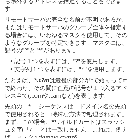
ら除外するアドレスを指定することもできま
す。
リモートサーバの完全な名前が不明であるか、
またはリモートサーバのグループ全体を指定す
る場合には、いわゆるマスクを使用して、その
ようなグループを特定できます。マスクには、
記号の"?"と"*"があります。
記号１つを表すには、"?"を使用します。
•
文字列１つを表すには、"*"を使用します。
•
たとえば、
*.c?m
は最後の部分がcで始まってm
で終わり、その間に任意の記号が１つ入るアド
レス全て(.comや.camなど)を表します。
先頭の「*.」シーケンスは、ドメイン名の先頭
で使用されると、特殊な方法で処理されます。
まず、この場合、*ワイルドカードはスラッシ
ュ文字(「/」)とは一致しません。これは、例え
ば、マスク
*.domain.com
が