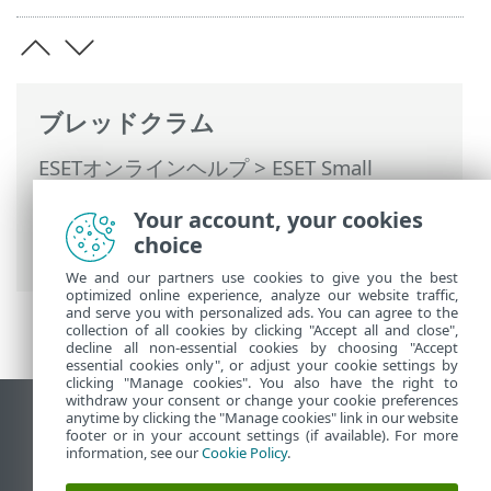
ブレッドクラム
ESETオンラインヘルプ
>
ESET Small
Business Security
>
ESET Small Business
Your account, your cookies
Securityの操作
>
詳細設定
>
保護
>
choice
SSL/TLS
> アプリケーション検査ルール
We and our partners use cookies to give you the best
optimized online experience, analyze our website traffic,
and serve you with personalized ads. You can agree to the
collection of all cookies by clicking "Accept all and close",
decline all non-essential cookies by choosing "Accept
essential cookies only", or adjust your cookie settings by
clicking "Manage cookies". You also have the right to
withdraw your consent or change your cookie preferences
anytime by clicking the "Manage cookies" link in our website
デスクトップサイトの表示
footer or in your account settings (if available). For more
End of Life
information, see our
Cookie Policy
.
ESETナレッジベース