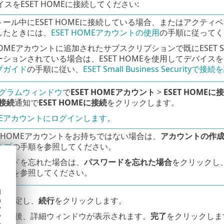
スをESET HOMEに接続してください:
トール中にESET HOMEに接続している場合、またはアクティ
したときには、
ESET HOMEアカウントの使用
の手順に従ってく
 HOMEアカウントに追加されたサブスクリプションで既にESET Small
ションされている場合は、ESET HOMEを使用してデバイスをE
プガイド
の手順に従い、
ESET Small Business Securit
グラムウィンドウ
で
ESET HOMEアカウント
>
ESET HOMEに
接続
通知で
ESET HOMEに接続
をクリックします。
OMEアカウントにログインします
。
ET HOMEアカウントをお持ちではない場合は、
アカウントの作
ルプ
の手順を参照してください。
ワードを忘れた場合は、
パスワードを忘れた場合
をクリックし
手順を参照してください。
d
を設定し、
続行
をクリックします。
h
y
した後、詳細ウィンドウが表示されます。
完了
をクリックしま
y