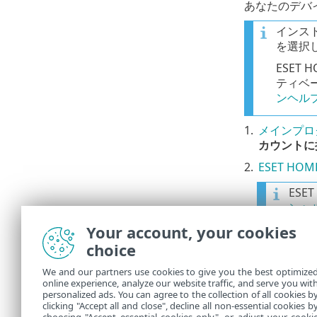
あなたのデバイ
インス
を選択
ESET
ティベー
ンヘル
1.
メインプロ
カウントに
2.
ESET H
ES
ンヘ
パス
Your account, your cookies
プ
の
choice
We and our partners use cookies to give you the best optimize
3.
デバイス名
online experience, analyze our website traffic, and serve you wit
personalized ads. You can agree to the collection of all cookies b
4.
接続が成功
clicking "Accept all and close", decline all non-essential cookies b