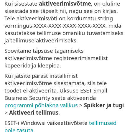
Kui sisestate
aktiveerimisvõtme
, on oluline
sisestada see täpselt nii, nagu see on kirjas.
Teie aktiveerimisvõti on kordumatu string
vormingus XXXX-XXXX-XXXX-XXXX-XXXX, mida
kasutatakse tellimuse omaniku tuvastamiseks
ja tellimuse aktiveerimiseks.
Soovitame täpsuse tagamiseks
aktiveerimisvõtme registreerimismeilist
kopeerida ja kleepida.
Kui jätsite pärast installimist
aktiveerimisvõtme sisestamata, siis teie
toodet ei aktiveerita. Üksuse ESET Small
Business Security saate aktiveerida
programmi põhiakna valikus
>
Spikker ja tugi
>
Aktiveeri tellimus
.
ESET-i Windowsi väikeettevõtete
tellimused
pole tasuta
.