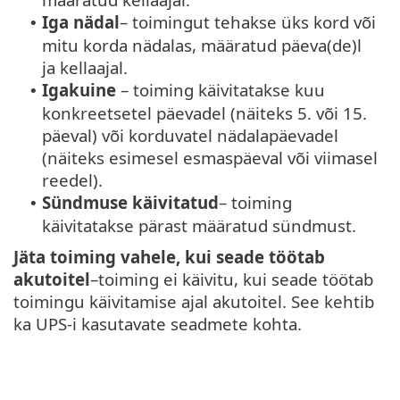
Iga nädal
– toimingut tehakse üks kord või
•
mitu korda nädalas, määratud päeva(de)l
ja kellaajal.
Igakuine
– toiming käivitatakse kuu
•
konkreetsetel päevadel (näiteks 5. või 15.
päeval) või korduvatel nädalapäevadel
(näiteks esimesel esmaspäeval või viimasel
reedel).
Sündmuse käivitatud
– toiming
•
käivitatakse pärast määratud sündmust.
Jäta toiming vahele, kui seade töötab
akutoitel
–toiming ei käivitu, kui seade töötab
toimingu käivitamise ajal akutoitel. See kehtib
ka UPS-i kasutavate seadmete kohta.