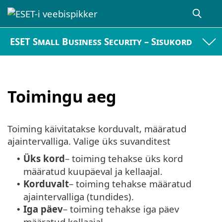
ESET Small Business Security – Sisukord
Toimingu aeg
Toiming käivitatakse korduvalt, määratud
ajaintervalliga. Valige üks suvanditest
Üks kord
– toiming tehakse üks kord
•
määratud kuupäeval ja kellaajal.
Korduvalt
– toiming tehakse määratud
•
ajaintervalliga (tundides).
Iga päev
– toiming tehakse iga päev
•
määratud kellaajal.