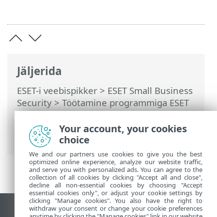
Jäljerida
ESET-i veebispikker
>
ESET Small Business
Security
>
Töötamine programmiga ESET
Small Business Security
>
Tööriistad
>
Ajasti
> Dialoogiaknad – ajasti > Toimingu
Your account, your cookies
aeg
choice
We and our partners use cookies to give you the best
optimized online experience, analyze our website traffic,
and serve you with personalized ads. You can agree to the
collection of all cookies by clicking "Accept all and close",
decline all non-essential cookies by choosing "Accept
essential cookies only", or adjust your cookie settings by
clicking "Manage cookies". You also have the right to
withdraw your consent or change your cookie preferences
Vaata tavaarvutile mõeldud veebilehte
anytime by clicking the "Manage cookies" link in our website