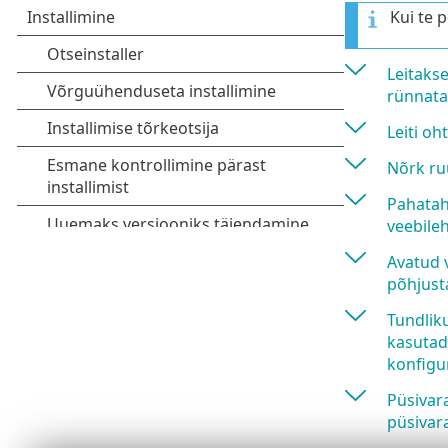
Kui te 
Leitakse
rünnata
Leiti oh
Nõrk ruu
Pahatah
veebileh
Avatud v
põhjusta
Tundliku
kasutada
konfigu
Püsivar
püsivara