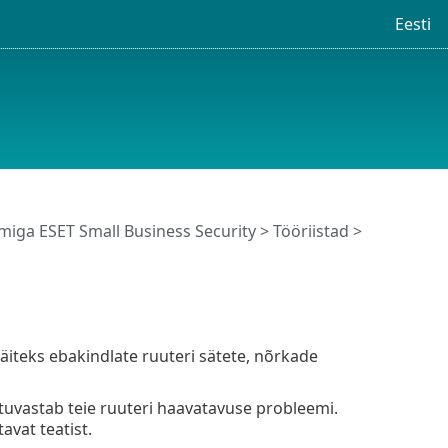
Eesti
iga ESET Small Business Security
>
Tööriistad
>
äiteks ebakindlate ruuteri sätete, nõrkade
 tuvastab teie ruuteri haavatavuse probleemi.
vat teatist.