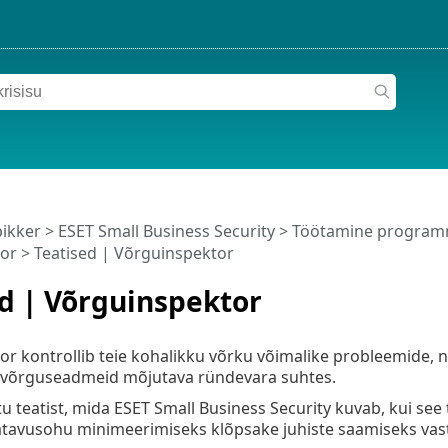
pikker
>
ESET Small Business Security
>
Töötamine programm
or
> Teatised | Võrguinspektor
d | Võrguinspektor
r kontrollib teie kohalikku võrku võimalike probleemide, n
i võrguseadmeid mõjutava ründevara suhtes.
tu teatist, mida ESET Small Business Security kuvab, kui see
tavusohu minimeerimiseks klõpsake juhiste saamiseks vasta