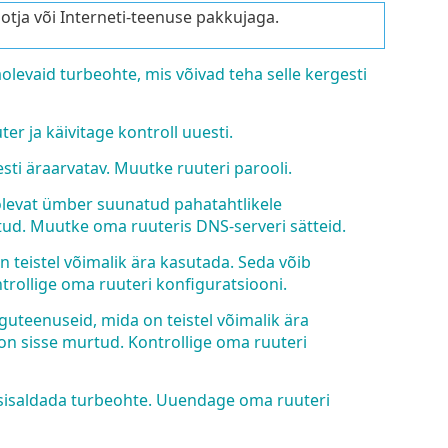
otja või Interneti-teenuse pakkujaga.
olevaid turbeohte, mis võivad teha selle kergesti
er ja käivitage kontroll uuesti.
esti äraarvatav. Muutke ruuteri parooli.
 olevat ümber suunatud pahatahtlikele
rtud. Muutke oma ruuteris DNS-serveri sätteid.
 teistel võimalik ära kasutada. Seda võib
trollige oma ruuteri konfiguratsiooni.
guteenuseid, mida on teistel võimalik ära
 on sisse murtud. Kontrollige oma ruuteri
 sisaldada turbeohte. Uuendage oma ruuteri