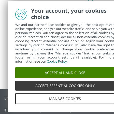
Ründevõ
veebisai
Your account, your cookies
choice
Võrgute
turvalis
We and our partners use cookies to give you the best optimize
online experience, analyze our website traffic, and serve you wit
Lisatea
personalized ads. You can agree to the collection of all cookies b
clicking "Accept all and close", decline all non-essential cookies b
choosing "Accept essential cookies only", or adjust your cooki
settings by clicking "Manage cookies". You also have the right t
withdraw your consent or change your cookie preference
anytime by clicking the "Manage cookies" link in our websit
footer or in your account settings (if available). For mor
information, see our
Cookie Policy
.
ACCEPT ALL AND CLOSE
ACCEPT ESSENTIAL COOKIES ONLY
End of Life
ESET-i teabebaas
ESET-i foorum
ESET Status Por
MANAGE COOKIES
© 1992 - 2026 ESET, spol. s r.o. – kõik õigused on kaitstud.