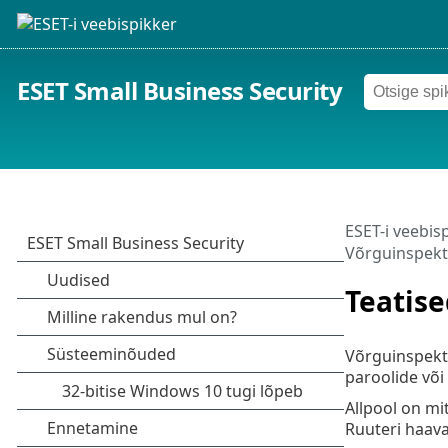
ESET Small Business Security
ESET-i veebis
Võrguinspekt
Teatise
Võrguinspekto
paroolide võ
Allpool on mi
Ruuteri haava