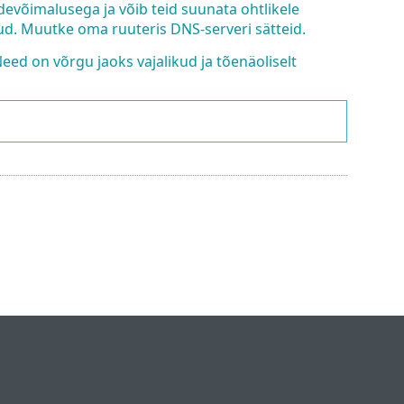
evõimalusega ja võib teid suunata ohtlikele
tud. Muutke oma ruuteris DNS-serveri sätteid.
ed on võrgu jaoks vajalikud ja tõenäoliselt