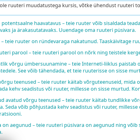
pole ruuteri muudatustega kursis, võtke ühendust ruuteri to
 potentsaalne haavatavus – teie ruuter võib sisaldada teada
vaks ja ärakasutatavaks. Uuendage oma ruuteri püsivara.
t – teie ruuter on ründevaraga nakatunud. Taaskäivitage ruut
teri parool – teie ruuteri parool on nõrk ning teistele kerg
tlik võrgu ümbersuunamine – teie Interneti-liiklus paistab
tedele. See võib tähendada, et teie ruuterisse on sisse mu
õrgu teenused – teie ruuter käitab võrguteenuseid, mida on
da kehv seadistus või ruuter, millesse on sisse murtud. Kon
d avatud võrgu teenused – teie ruuter käitab tundlikke võr
. Seda võib põhjustada kehv seadistus või ruuter, millesse
ratsiooni.
a on aegunud – teie ruuteri püsivara on aegunud ning võib
.