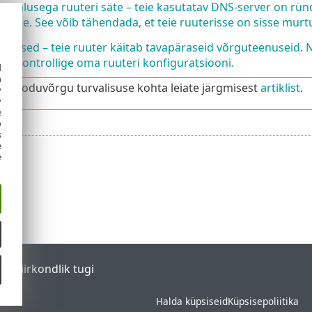
imalusega ruuteri säte – teie kasutatav DNS-server on ründ
tidele. See võib tähendada, et teie ruuterisse on sisse mur
enused – teie ruuter käitab tavapäraseid võrguteenuseid. Ne
ed. Kontrollige oma ruuteri konfiguratsiooni.
d
h
vet koduvõrgu turvalisuse kohta leiate järgmisest
artiklist
.
y
y
e
o
s
e
e
tal
Piirkondlik tugi
Halda küpsiseid
Küpsisepoliitika