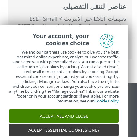
عناصر التنقل التفصيلي
تعليمات ESET عبر الإنترنت
>
ESET Small
Business Security
>
التعامل مع ESET Small
Business Security
>
الأدوات
>
المجدول
>
Your account, your
نوافذ الحوار - الجدولة > وقت المهمة - منشئ
cookies choice
الأحداث
We and our partners use cookies to give you the best
optimized online experience, analyze our website traffic,
and serve you with personalized ads. You can agree to the
collection of all cookies by clicking "Accept all and close",
decline all non-essential cookies by choosing "Accept
essential cookies only", or adjust your cookie settings by
clicking "Manage cookies". You also have the right to
withdraw your consent or change your cookie preferences
anytime by clicking the "Manage cookies" link in our website
عرض موقع سطح المكتب
footer or in your account settings (if available). For more
.
information, see our
Cookie Policy
End of Life
قاعدة معارف ESET
ACCEPT ALL AND CLOSE
منتدى ESET
ESET Status Portal
ACCEPT ESSENTIAL COOKIES ONLY
الدعم الإقليمي