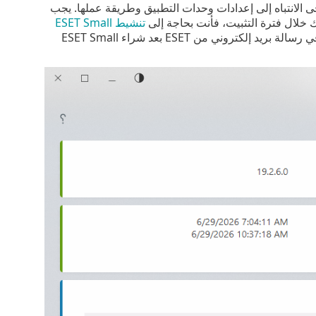
جى الانتباه إلى إعدادات وحدات التطبيق وطريقة عملها. يجب
ك خلال فترة التثبيت، فأنت بحاجة إلى
تنشيط ESET Small
للوصول إلى خوادم تحديث ESET. تم إرسال مفتاح التنشيط إليك في رسالة بريد إلكتروني من ESET بعد شراء ESET Small