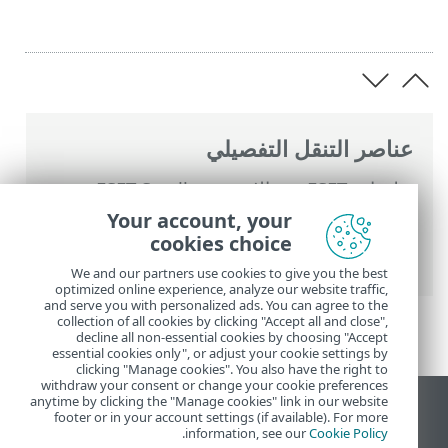
عناصر التنقل التفصيلي
تعليمات ESET عبر الإنترنت
>
ESET Small
Business Security
>
التعامل مع ESET Small
Your account, your
Business Security
>
الأدوات
>
ملفات السجل
cookies choice
> تصفية السجل
We and our partners use cookies to give you the best
optimized online experience, analyze our website traffic,
and serve you with personalized ads. You can agree to the
collection of all cookies by clicking "Accept all and close",
decline all non-essential cookies by choosing "Accept
essential cookies only", or adjust your cookie settings by
clicking "Manage cookies". You also have the right to
withdraw your consent or change your cookie preferences
anytime by clicking the "Manage cookies" link in our website
عرض موقع سطح المكتب
footer or in your account settings (if available). For more
.
information, see our
Cookie Policy
End of Life