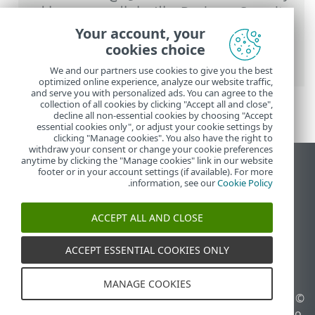
Business Security
>
الإعداد المتقدم
>
وسائل
الحماية
>
حماية عميل البريد لإلكتروني
>
حماية
Your account, your
صندوق البريد
>
عمليات التكامل
> إعادة فحص
cookies choice
الرسائل
We and our partners use cookies to give you the best
optimized online experience, analyze our website traffic,
and serve you with personalized ads. You can agree to the
collection of all cookies by clicking "Accept all and close",
decline all non-essential cookies by choosing "Accept
essential cookies only", or adjust your cookie settings by
clicking "Manage cookies". You also have the right to
withdraw your consent or change your cookie preferences
anytime by clicking the "Manage cookies" link in our website
عرض موقع سطح المكتب
footer or in your account settings (if available). For more
.
information, see our
Cookie Policy
End of Life
قاعدة معارف ESET
ACCEPT ALL AND CLOSE
منتدى ESET
ESET Status Portal
ACCEPT ESSENTIAL COOKIES ONLY
الدعم الإقليمي
MANAGE COOKIES
© 1992 - 2026 ESET, spol. s
إدارة ملفات تعريف الارتباط
r.o.‎ - جميع الحقوق محفوظة.
سياسة ملفات تعريف الارتباط