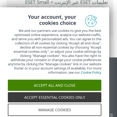
تعليمات ESET عبر الإنترنت
>
ESET Small
Business Security
>
التعامل مع ESET Small
Business Security
>
الإعداد المتقدم
>
وسائل
Your account, your
الحماية
>
حماية الوصول إلى الشبكة
>
cookies choice
مجموعات IP
> تحرير مجموعات IP
We and our partners use cookies to give you the best
optimized online experience, analyze our website traffic,
and serve you with personalized ads. You can agree to the
collection of all cookies by clicking "Accept all and close",
decline all non-essential cookies by choosing "Accept
essential cookies only", or adjust your cookie settings by
clicking "Manage cookies". You also have the right to
withdraw your consent or change your cookie preferences
anytime by clicking the "Manage cookies" link in our website
عرض موقع سطح المكتب
footer or in your account settings (if available). For more
.
information, see our
Cookie Policy
End of Life
قاعدة معارف ESET
ACCEPT ALL AND CLOSE
منتدى ESET
ESET Status Portal
ACCEPT ESSENTIAL COOKIES ONLY
الدعم الإقليمي
MANAGE COOKIES
© 1992 - 2026 ESET, spol. s
إدارة ملفات تعريف الارتباط