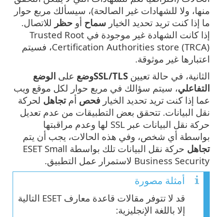
منها، ولا للشهادات غير الصالحة)، سيسألك مربع حوار
ما إذا كنت تريد تحديد الخيار
سماح
أو
حظر
للاتصال.
إذا كانت الشهادة غير موجودة في Trusted Root
Certification Authorities store (TRCA)، فسيتم
اعتبارها غير موثوقة.
الثانية، في حالة تعيين
SSL/TLSوضع
على
الوضع
التفاعلي
، سيتم سؤالك في مربع حوار لكل موقع ويب
عما إذا كنت تريد تحديد الخيار
فحص
أم
تجاهل
لحركة
نقل البيانات. تتحقق بعض التطبيقات من عدم تعديل
حركة نقل البيانات عبر SSL لها وعدم مراقبتها
بواسطة أي شخص، وفي هذه الحالات، يجب أن يتم
تجاهل
حركة نقل البيانات تلك بواسطة ESET Small
Business Security لاستمرار عمل التطبيق.
أمثلة مصورة
قد لا تتوفر مقالات قاعدة معارف ESET التالية
إلا باللغة الإنجليزية: