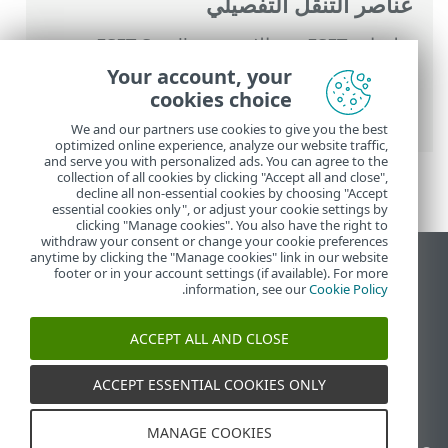
عناصر التنقل التفصيلي
تعليمات ESET عبر الإنترنت
>
ESET Small
Business Security
>
التعامل مع ESET Small
Your account, your
Business Security
>
الإعداد المتقدم
>
وسائل
cookies choice
الحماية
>
SSL/TLS
> حركة مرور شبكة مشفرة
We and our partners use cookies to give you the best
optimized online experience, analyze our website traffic,
and serve you with personalized ads. You can agree to the
collection of all cookies by clicking "Accept all and close",
decline all non-essential cookies by choosing "Accept
essential cookies only", or adjust your cookie settings by
clicking "Manage cookies". You also have the right to
withdraw your consent or change your cookie preferences
anytime by clicking the "Manage cookies" link in our website
عرض موقع سطح المكتب
footer or in your account settings (if available). For more
.
information, see our
Cookie Policy
End of Life
قاعدة معارف ESET
ACCEPT ALL AND CLOSE
منتدى ESET
ESET Status Portal
ACCEPT ESSENTIAL COOKIES ONLY
الدعم الإقليمي
MANAGE COOKIES