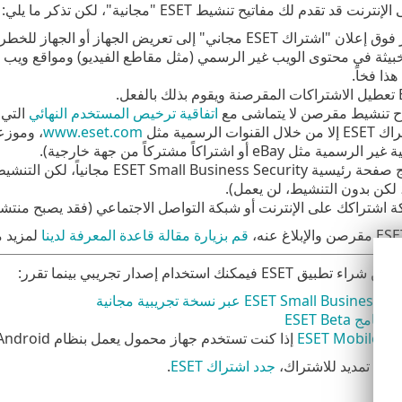
د تقدم لك مفاتيح تنشيط ESET "مجانية"، لكن تذكر ما يلي:
قد يؤدي النقر فوق إعلان "اشتراك ESET مجاني" إلى تعريض الج
بيثة في محتوى الويب غير الرسمي (مثل مقاطع الفيديو) ومواقع ويب ت
ذا فخاً.
ح تنشيط مقرصن لا يتماشى مع
اتفاقية ترخيص المستخدم النهائي
التي يجب ع
ت الرسمية مثل
www.eset.com
ثل eBay أو اشتراكاً مشتركاً من جهة خارجية).
ه، لكن بدون التنشيط، لن يعمل).
ة اشتراكك على الإنترنت أو شبكة التواصل الاجتماعي (فقد يصبح منتشرا
قم بزيارة مقالة قاعدة المعرفة لدينا
لمزيد م
 فيمكنك استخدام إصدار تجريبي بينما تقرر:
ج ESET Beta
إذا كنت تستخدم جهاز محمول يعمل بنظام Android، فهو freemium.
 / تمديد للاشتراك،
جدد اشتراك ESET
.