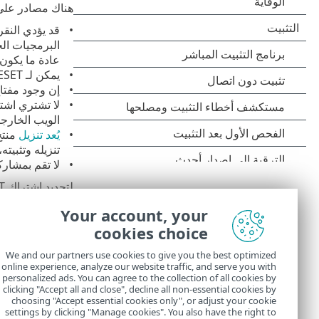
هناك مصادر على الإنترنت ق
البرمجيات الخ
عادة ما يكون ه
يمكن لـ ESET تعطيل الاشتراكات المقرصنة ويقوم بذلك بالفعل.
إن وجود مفتا
لا تشتري اشتراك ESET إلا من خلال القنوا
الويب الخارجية غير الرسمية م
يُعد تنزيل
تنزيله وتثبيت
لا تقم بمشارك
لتحديد اشتراك ESET مقرصن والإبلاغ عنه،
Your account, your
إذا كنت غير متأكد من شراء تطبيق ESET
cookies choice
جرّب ESET Small Business Security عبر نسخة تجريبية مجانية
المشاركة في برنام
We and our partners use cookies to give you the best optimized
online experience, analyze our website traffic, and serve you with
تثبيت ESET Mobile Security
personalized ads. You can agree to the collection of all cookies by
للحصول على خصم
clicking "Accept all and close", decline all non-essential cookies by
choosing "Accept essential cookies only", or adjust your cookie
settings by clicking "Manage cookies". You also have the right to