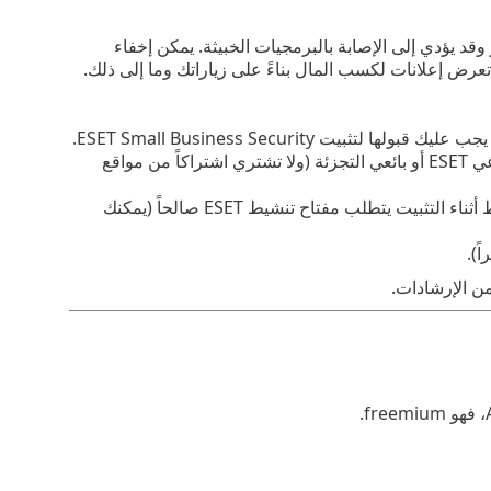
هاز أو الجهاز للخطر وقد يؤدي إلى الإصابة بالبرمجيات الخبيثة. يمكن إخفاء
عرض إعلانات لكسب المال بناءً على زياراتك وما إلى ذلك.
ليك قبولها لتثبيت ESET Small Business Security.
، وموزعي ESET أو بائعي التجزئة (ولا تشتري اشتراكاً من مواقع
منتج صفحة رئيسية ESET Small Business Security مجانياً، لكن التنشيط أثناء التثبيت يتطلب مفتاح تنشيط ESET صالحاً (يمكنك
ً).
ن الإرشادات.