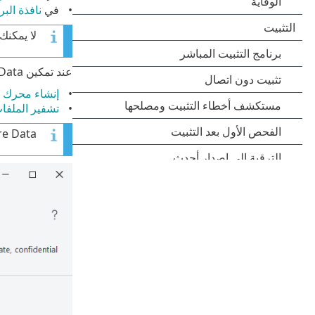
في
نافذة البر
لا يمكنك تثبيت ESET Endpoint Encryption على نفس 
عند تمكين Secure Data في النافذة الرئيسية لـ
إنشاء محرك 
تشفير الملفا
Secure Data يدعم فقط نمط قسم سجل التشغيل الرئيسي