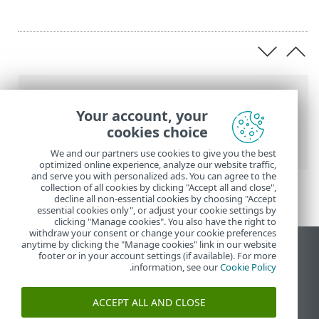
عناصر التنقل التفصيلي
Your account, your
تعليمات ESET عبر الإنترنت
>
ESET Small
cookies choice
Business Security
>
بدء الاستخدام
> تحديثات
We and our partners use cookies to give you the best
optimized online experience, analyze our website traffic,
and serve you with personalized ads. You can agree to the
collection of all cookies by clicking "Accept all and close",
decline all non-essential cookies by choosing "Accept
essential cookies only", or adjust your cookie settings by
clicking "Manage cookies". You also have the right to
withdraw your consent or change your cookie preferences
anytime by clicking the "Manage cookies" link in our website
عرض موقع سطح المكتب
footer or in your account settings (if available). For more
.
information, see our
Cookie Policy
End of Life
قاعدة معارف ESET
ACCEPT ALL AND CLOSE
منتدى ESET