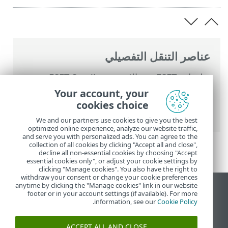
عناصر التنقل التفصيلي
تعليمات ESET عبر الإنترنت
>
ESET Small
Business Security
>
التعامل مع ESET Small
Your account, your
Business Security
>
إعداد
>
أدوات الأمان
>
cookies choice
التصفح المصرفي الآمن
We and our partners use cookies to give you the best
optimized online experience, analyze our website traffic,
and serve you with personalized ads. You can agree to the
collection of all cookies by clicking "Accept all and close",
decline all non-essential cookies by choosing "Accept
essential cookies only", or adjust your cookie settings by
clicking "Manage cookies". You also have the right to
withdraw your consent or change your cookie preferences
anytime by clicking the "Manage cookies" link in our website
عرض موقع سطح المكتب
footer or in your account settings (if available). For more
.
information, see our
Cookie Policy
End of Life
قاعدة معارف ESET
ACCEPT ALL AND CLOSE