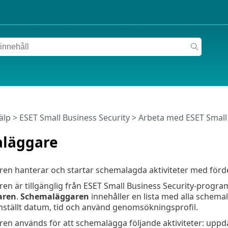
älp
>
ESET Small Business Security
>
Arbeta med ESET Small 
läggare
n hanterar och startar schemalagda aktiviteter med förde
en är tillgänglig från ESET Small Business Security-progr
aren
.
Schemaläggaren
innehåller en lista med alla schema
inställt datum, tid och använd genomsökningsprofil.
n används för att schemalägga följande aktiviteter: uppd