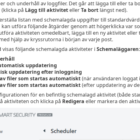
er och underhåll av loggfiler. Det går att lägga till eller ta 
 (klicka på
Lägg till aktivitet
eller
Ta bort
längst ned).
terställa listan med schemalagda uppgifter till standardvärd
u kan utföra följande åtgärder genom att högerklicka var so
tföra aktiviteten omedelbart, lägga till en ny aktivitet eller 
med hjälp av kryssrutorna i början av varje post.
visas följande schemalagda aktiviteter i
Schemaläggaren
:
erhåll
utomatisk uppdatering
sk uppdatering efter inloggning
 av filer som startas automatiskt
(när användaren loggat i
 av filer som startas automatiskt
(efter uppdatering av d
igurationen för en befintlig schemalagd aktivitet (både s
å aktiviteten och klicka på
Redigera
eller markera den aktivi