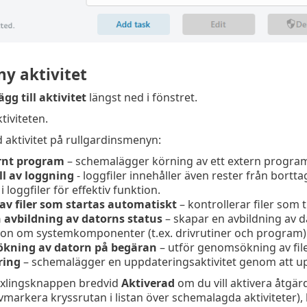
 ny aktivitet
ägg till aktivitet
längst ned i fönstret.
iviteten.
 aktivitet på rullgardinsmenyn:
rnt program
– schemalägger körning av ett extern progra
l av loggning
- loggfiler innehåller även rester från bortt
 loggfiler för effektiv funktion.
 av filer som startas automatiskt
– kontrollerar filer som t
 avbildning av datorns status
– skapar en avbildning av d
ion om systemkomponenter (t.ex. drivrutiner och program) 
kning av datorn på begäran
– utför genomsökning av fil
ring
– schemalägger en uppdateringsaktivitet genom att u
äxlingsknappen bredvid
Aktiverad
om du vill aktivera åtgä
markera kryssrutan i listan över schemalagda aktiviteter), 