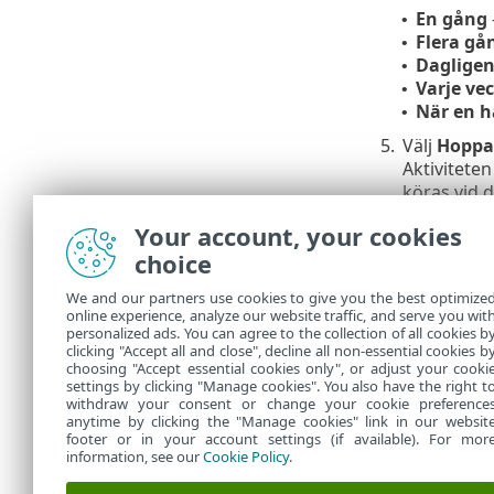
En gång
•
Flera gå
•
Daglige
•
Varje ve
•
När en h
•
5.
Välj
Hoppa 
Aktivitete
köras vid 
Vid näst
•
Your account, your cookies
Så snart
•
choice
Omedelba
•
den först
We and our partners use cookies to give you the best optimize
online experience, analyze our website traffic, and serve you wit
tiden med
personalized ads. You can agree to the collection of all cookies b
Om du vill gr
clicking "Accept all and close", decline all non-essential cookies b
choosing "Accept essential cookies only", or adjust your cooki
settings by clicking "Manage cookies". You also have the right t
withdraw your consent or change your cookie preference
anytime by clicking the "Manage cookies" link in our websit
footer or in your account settings (if available). For mor
information, see our
Cookie Policy
.