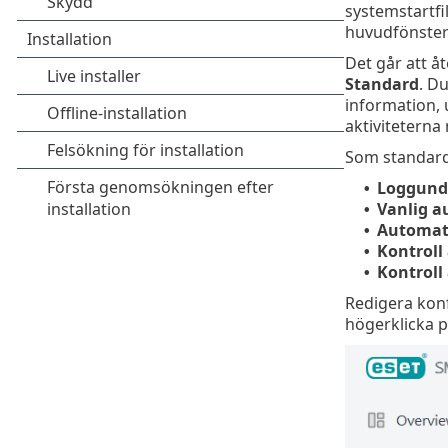
systemstartfil
huvudfönster
Det går att å
Standard
. D
information, u
aktiviteterna 
Som standard 
Loggund
•
Vanlig a
•
Automati
•
Kontroll
•
Kontroll
•
Redigera konf
högerklicka p