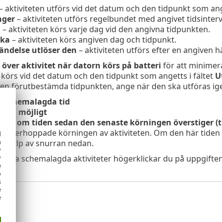
– aktiviteten utförs vid det datum och den tidpunkt som an
nger
– aktiviteten utförs regelbundet med angivet tidsinterva
n
– aktiviteten körs varje dag vid den angivna tidpunkten.
cka
– aktiviteten körs angiven dag och tidpunkt.
ändelse utlöser den
– aktiviteten utförs efter en angiven h
över aktivitet när datorn körs på batteri
för att minimer
n körs vid det datum och den tidpunkt som angetts i fältet
U
den förutbestämda tidpunkten, ange när den ska utföras ig
a schemalagda tid
 som möjligt
rt, om tiden sedan den senaste körningen överstiger (
a överhoppade körningen av aktiviteten. Om den här tiden ö
d
h
 hjälp av snurran nedan.
y
anska schemalagda aktiviteter högerklickar du på uppgiften
y
e
o
s
e
e