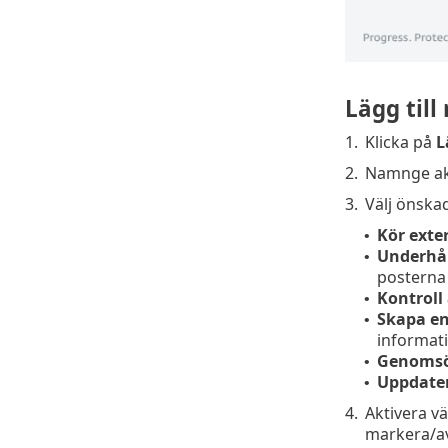
Lägg till
1.
Klicka på
L
2.
Namnge akt
3.
Välj önskad
Kör exte
•
Underhål
•
posterna i
Kontroll
•
Skapa en
•
informat
Genomsö
•
Uppdate
•
4.
Aktivera v
markera/av