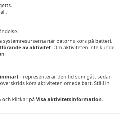
getts.
ll.
ändelse.
a systemresurserna när datorns körs på batteri.
tförande av aktivitet
. Om aktiviteten inte kunde
en:
timmar)
– representerar den tid som gått sedan
verskrids körs aktiviteten omedelbart. Ställ in
 och klickar på
Visa aktivitetsinformation
.