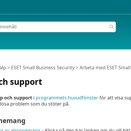
älp
>
ESET Small Business Security
>
Arbeta med ESET Small 
ch support
lp och support
i
programmets huvudfönster
för att visa s
t lösa problem som du stöter på.
nemang
ng av abonnemang
– Klicka på den här länken om du vill hit