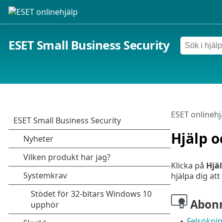
ESET Small Business Security
ESET onlinehj
Hjälp o
Klicka på
Hjä
hjälpa dig at
Abon
Felsökni
•