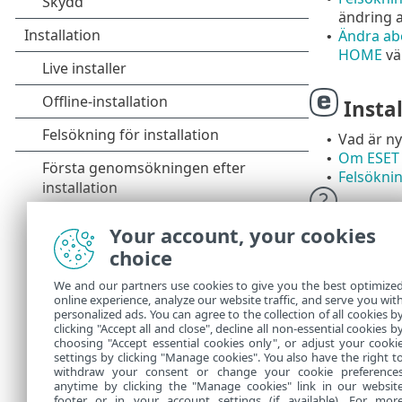
ändring 
Ändra a
•
HOME
vä
Insta
Vad är ny
•
Om ESET 
•
Felsökni
•
Hjälpsid
Your account, your cookies
Teknisk 
choice
We and our partners use cookies to give you the best optimize
Kunskap
online experience, analyze our website traffic, and serve you wit
olika problem
personalized ads. You can agree to the collection of all cookies b
som kan hjälp
clicking "Accept all and close", decline all non-essential cookies b
choosing "Accept essential cookies only", or adjust your cooki
settings by clicking "Manage cookies". You also have the right t
withdraw your consent or change your cookie preference
anytime by clicking the "Manage cookies" link in our websit
footer or in your account settings (if available). For mor