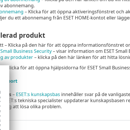
av abonnemang.
bonnemang
– Klicka för att öppna aktiveringsfönstret och 
ljer du ett abonnemang från ESET HOME-kontot eller lägger ti
llerad produkt
tt – Klicka på den här för att öppna informationsfönstret o
Small Business Security
– visar information om ESET Small 
ng av produkter
– klicka på den här länken för att hitta lös
a
– klicka för att öppna hjälpsidorna för ESET Small Business
support
d
sbas
–
ESET:s kunskapsbas
innehåller svar på de vanliga
h
. ESET:s tekniska specialister uppdaterar kunskapsbasen rege
y
a dig att lösa olika problem.
y
e
o
s
e
e