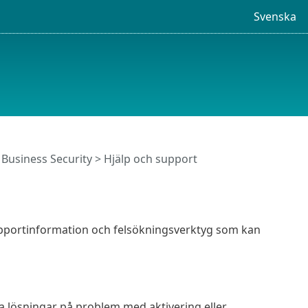
Svenska
Business Security
> Hjälp och support
upportinformation och felsökningsverktyg som kan
ta lösningar på problem med aktivering eller