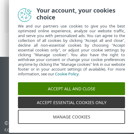
ESET onlinehjälp
>
ESET Small Business
Your account, your cookies
Security
>
Arbeta med ESET Small
choice
Business Security
> Installation
We and our partners use cookies to give you the best
optimized online experience, analyze our website traffic,
and serve you with personalized ads. You can agree to the
collection of all cookies by clicking "Accept all and close",
decline all non-essential cookies by choosing "Accept
essential cookies only", or adjust your cookie settings by
clicking "Manage cookies". You also have the right to
withdraw your consent or change your cookie preferences
anytime by clicking the "Manage cookies" link in our website
Visa skrivbords-webbplats
footer or in your account settings (if available). For more
information, see our
Cookie Policy
.
End of Life
ESET kunskapsbas
ACCEPT ALL AND CLOSE
ESET forum
ESET Status Portal
ACCEPT ESSENTIAL COOKIES ONLY
Regional support
MANAGE COOKIES
© 1992 - 2026 ESET, spol. s
Hantera cookies
r.o. – med ensamrätt.
Cookiepolicy