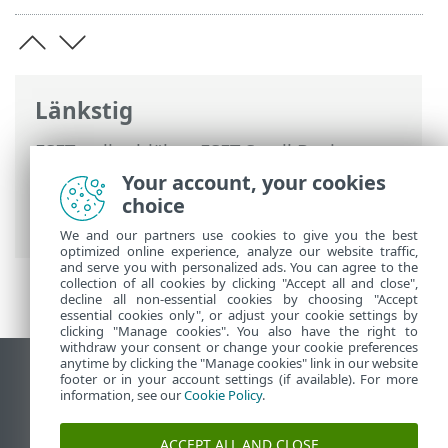
Länkstig
ESET onlinehjälp
>
ESET Small Business
Security
>
Arbeta med ESET Small
Your account, your cookies
Business Security
>
Uppdatera
>
choice
Dialogfönster – omstart krävs
We and our partners use cookies to give you the best
optimized online experience, analyze our website traffic,
and serve you with personalized ads. You can agree to the
collection of all cookies by clicking "Accept all and close",
decline all non-essential cookies by choosing "Accept
essential cookies only", or adjust your cookie settings by
clicking "Manage cookies". You also have the right to
withdraw your consent or change your cookie preferences
anytime by clicking the "Manage cookies" link in our website
Visa skrivbords-webbplats
footer or in your account settings (if available). For more
information, see our
Cookie Policy
.
End of Life
ESET kunskapsbas
ACCEPT ALL AND CLOSE