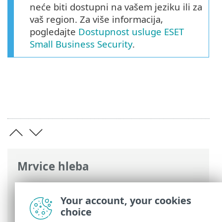
neće biti dostupni na vašem jeziku ili za
vaš region. Za više informacija,
pogledajte
Dostupnost usluge ESET
Small Business Security
.
Mrvice hleba
ESET pomoć na mreži
>
ESET Small
Business Security
>
ESET Small Business
Your account, your cookies
Security
> Koji proizvod imam?
choice