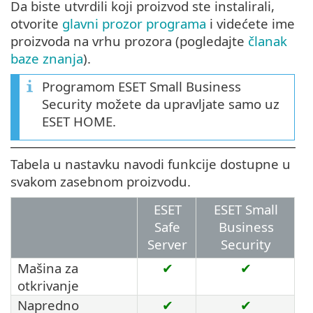
Da biste utvrdili koji proizvod ste instalirali,
otvorite
glavni prozor programa
i videćete ime
proizvoda na vrhu prozora (pogledajte
članak
baze znanja
).
Programom ESET Small Business
Security možete da upravljate samo uz
ESET HOME.
Tabela u nastavku navodi funkcije dostupne u
svakom zasebnom proizvodu.
ESET
ESET Small
Safe
Business
Server
Security
Mašina za
✔
✔
otkrivanje
Napredno
✔
✔