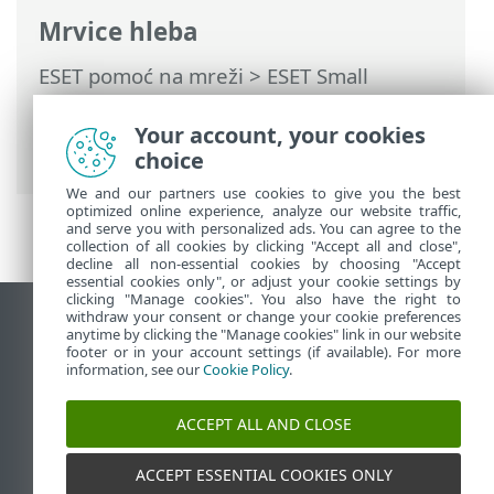
Mrvice hleba
ESET pomoć na mreži
>
ESET Small
Business Security
>
Korišćenje programa
ESET Small Business Security
>
Pomoć i
Your account, your cookies
podrška
> ESET novosti
choice
We and our partners use cookies to give you the best
optimized online experience, analyze our website traffic,
and serve you with personalized ads. You can agree to the
collection of all cookies by clicking "Accept all and close",
decline all non-essential cookies by choosing "Accept
essential cookies only", or adjust your cookie settings by
clicking "Manage cookies". You also have the right to
withdraw your consent or change your cookie preferences
Prikaži lokaciju za računare
anytime by clicking the "Manage cookies" link in our website
footer or in your account settings (if available). For more
End of Life
information, see our
Cookie Policy
.
ESET Forum
ESET baza znanja
ACCEPT ALL AND CLOSE
ESET Status Portal
Regionalna podrška
ACCEPT ESSENTIAL COOKIES ONLY