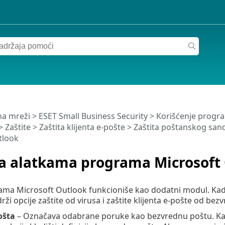
a mreži
>
ESET Small Business Security
>
Korišćenje progra
>
Zaštite
>
Zaštita klijenta e-pošte
>
Zaštita poštanskog san
tlook
sa alatkama programa Microsoft
ama Microsoft Outlook funkcioniše kao dodatni modul. Kada 
drži opcije zaštite od virusa i zaštite klijenta e-pošte od b
ošta
– Označava odabrane poruke kao bezvrednu poštu. Kada