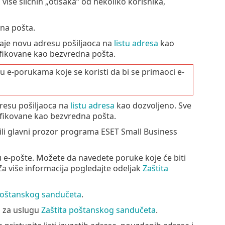
 više sličnih „otisaka“ od nekoliko korisnika,
na pošta.
daje novu adresu pošiljaoca na
listu adresa
kao
sifikovane kao bezvredna pošta.
 u e-porukama koje se koristi da bi se primaoci e-
resu pošiljaoca na
listu adresa
kao dozvoljeno. Sve
ifikovane kao bezvredna pošta.
rili glavni prozor programa ESET Small Business
-pošte. Možete da navedete poruke koje će biti
Za više informacija pogledajte odeljak
Zaštita
poštanskog sandučeta
.
a za uslugu
Zaštita poštanskog sandučeta
.