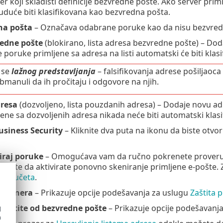
er koji skladišti definicije bezvredne pošte. Ako server primi
duće biti klasifikovana kao bezvredna pošta.
na pošta
– Označava odabrane poruke kao da nisu bezvred
edne pošte
(blokirano, lista adresa bezvredne pošte) – Do
e poruke primljene sa adresa na listi automatski će biti kla
 se
lažnog predstavljanja
– falsifikovanja adrese pošiljaoca
bmanuli da ih pročitaju i odgovore na njih.
resa
(dozvoljeno, lista pouzdanih adresa) – Dodaje novu ad
ene sa dozvoljenih adresa nikada neće biti automatski klas
usiness Security
– Kliknite dva puta na ikonu da biste otvo
iraj poruke
– Omogućava vam da ručno pokrenete proveru e
ožete da aktivirate ponovno skeniranje primljene e-pošte. 
sandučeta
.
 skenera
– Prikazuje opcije podešavanja za uslugu
Zaštita 
zaštite od bezvredne pošte
– Prikazuje opcije podešavanj
d
h