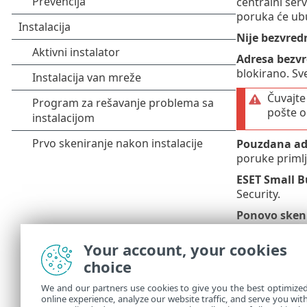
centralni serv
poruka će ubu
Nije bezvred
Adresa bezvr
blokirano. Sv
Čuvajte
pošte o
Pouzdana ad
poruke primlj
ESET Small B
Security.
Ponovo sken
proverene i m
poštanskog 
Your account, your cookies
choice
Podešavanje
Podešavanje 
We and our partners use cookies to give you the best optimize
online experience, analyze our website traffic, and serve you wit