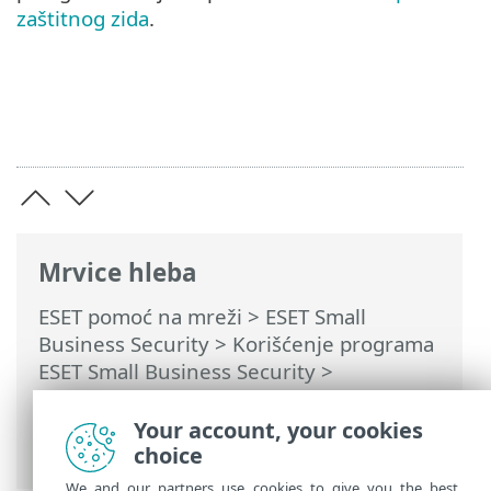
zaštitnog zida
.
Mrvice hleba
ESET pomoć na mreži
>
ESET Small
Business Security
>
Korišćenje programa
ESET Small Business Security
>
Podešavanje
>
Mrežna zaštita
> Prozori
dijaloga – Zaštita mreže > Dolazna
Your account, your cookies
pouzdana komunikacija
choice
We and our partners use cookies to give you the best