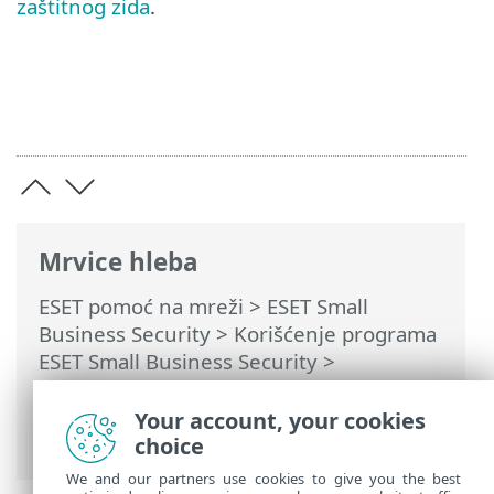
zaštitnog zida
.
Mrvice hleba
ESET pomoć na mreži
>
ESET Small
Business Security
>
Korišćenje programa
ESET Small Business Security
>
Podešavanje
>
Mrežna zaštita
> Prozori
dijaloga – Zaštita mreže > Dolazna
Your account, your cookies
komunikacija
choice
We and our partners use cookies to give you the best