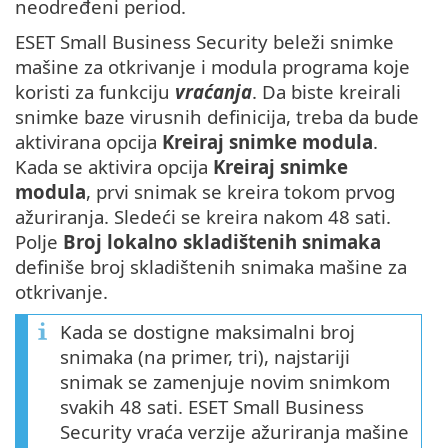
neodređeni period.
ESET Small Business Security beleži snimke
mašine za otkrivanje i modula programa koje
koristi za funkciju
vraćanja
. Da biste kreirali
snimke baze virusnih definicija, treba da bude
aktivirana opcija
Kreiraj snimke modula
.
Kada se aktivira opcija
Kreiraj snimke
modula
, prvi snimak se kreira tokom prvog
ažuriranja. Sledeći se kreira nakom 48 sati.
Polje
Broj lokalno skladištenih snimaka
definiše broj skladištenih snimaka mašine za
otkrivanje.
Kada se dostigne maksimalni broj
snimaka (na primer, tri), najstariji
snimak se zamenjuje novim snimkom
svakih 48 sati. ESET Small Business
Security vraća verzije ažuriranja mašine