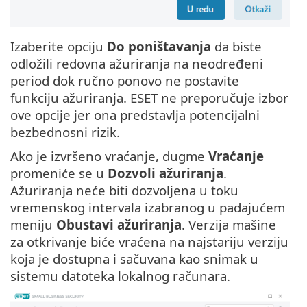
Izaberite opciju
Do poništavanja
da biste
odložili redovna ažuriranja na neodređeni
period dok ručno ponovo ne postavite
funkciju ažuriranja. ESET ne preporučuje izbor
ove opcije jer ona predstavlja potencijalni
bezbednosni rizik.
Ako je izvršeno vraćanje, dugme
Vraćanje
promeniće se u
Dozvoli ažuriranja
.
Ažuriranja neće biti dozvoljena u toku
vremenskog intervala izabranog u padajućem
meniju
Obustavi ažuriranja
. Verzija mašine
za otkrivanje biće vraćena na najstariju verziju
koja je dostupna i sačuvana kao snimak u
sistemu datoteka lokalnog računara.