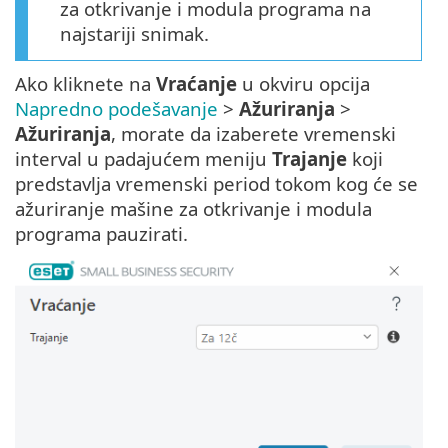
za otkrivanje i modula programa na
najstariji snimak.
Ako kliknete na
Vraćanje
u okviru opcija
Napredno podešavanje
>
Ažuriranja
>
Ažuriranja
, morate da izaberete vremenski
interval u padajućem meniju
Trajanje
koji
predstavlja vremenski period tokom kog će se
ažuriranje mašine za otkrivanje i modula
programa pauzirati.