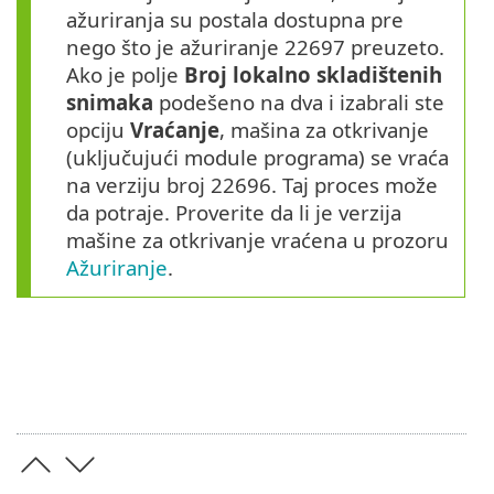
ažuriranja su postala dostupna pre
nego što je ažuriranje 22697 preuzeto.
Ako je polje
Broj lokalno skladištenih
snimaka
podešeno na dva i izabrali ste
opciju
Vraćanje
, mašina za otkrivanje
(uključujući module programa) se vraća
na verziju broj 22696. Taj proces može
da potraje. Proverite da li je verzija
mašine za otkrivanje vraćena u prozoru
Ažuriranje
.