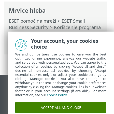
Mrvice hleba
ESET pomoć na mreži
>
ESET Small
Business Security
>
Korišćenje programa
ESET Small Business Security
>
Napredno
podešavanje
>
Ažuriranja
> Vrati
Your account, your cookies
ažuriranje na prethodno stanje
choice
We and our partners use cookies to give you the best
optimized online experience, analyze our website traffic,
and serve you with personalized ads. You can agree to the
collection of all cookies by clicking "Accept all and close",
decline all non-essential cookies by choosing "Accept
essential cookies only", or adjust your cookie settings by
clicking "Manage cookies". You also have the right to
withdraw your consent or change your cookie preferences
Prikaži lokaciju za računare
anytime by clicking the "Manage cookies" link in our website
footer or in your account settings (if available). For more
End of Life
information, see our
Cookie Policy
.
ESET Forum
ESET baza znanja
ACCEPT ALL AND CLOSE
ESET Status Portal