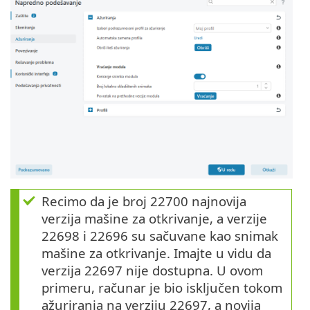
Recimo da je broj 22700 najnovija
verzija mašine za otkrivanje, a verzije
22698 i 22696 su sačuvane kao snimak
mašine za otkrivanje. Imajte u vidu da
verzija 22697 nije dostupna. U ovom
primeru, računar je bio isključen tokom
ažuriranja na verziju 22697, a novija