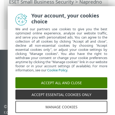
ESET Small Business Security
>
Napredno
podešavanje
>
Zaštite
>
Zaštita pristupa
Vebu
>
Upravljanje listom URL adresa
>
Your account, your cookies
Lista adresa
choice
We and our partners use cookies to give you the best
optimized online experience, analyze our website traffic,
and serve you with personalized ads. You can agree to the
collection of all cookies by clicking "Accept all and close",
decline all non-essential cookies by choosing "Accept
essential cookies only", or adjust your cookie settings by
clicking "Manage cookies". You also have the right to
withdraw your consent or change your cookie preferences
Prikaži lokaciju za računare
anytime by clicking the "Manage cookies" link in our website
footer or in your account settings (if available). For more
End of Life
information, see our
Cookie Policy
.
ESET Forum
ESET baza znanja
ACCEPT ALL AND CLOSE
ESET Status Portal
Regionalna podrška
ACCEPT ESSENTIAL COOKIES ONLY
© 1992 - 2026 ESET, spol. s
Upravljanje kolačićima
MANAGE COOKIES
r.o. - Sva prava zadržana.
Smernice u vezi sa