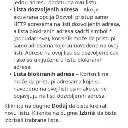
jednu adresu dodatu na ovu listu.
Lista dozvoljenih adresa
– Ako je
•
aktivirana opcija Dozvoli pristup samo
HTTP adresama na listi dozvoljenih adresa,
a lista blokiranih adresa sadrži simbol *
(podudari sve), korisnik može da pristupi
samo adresama koje su navedene na ovoj
listi. Adrese na ovoj listi su dozvoljene čak
i ako su uključene u listu blokiranih
adresa.
Lista blokiranih adresa
– Korisnik ne
•
može da pristupi adresama koje su
navedene na ovoj listi osim ako se ne
pojavljuju na listi dozvoljenih adresa.
Kliknite na dugme
Dodaj
da biste kreirali
novu listu. Kliknite na dugme
Izbriši
da biste
izbrisali izabrane liste.