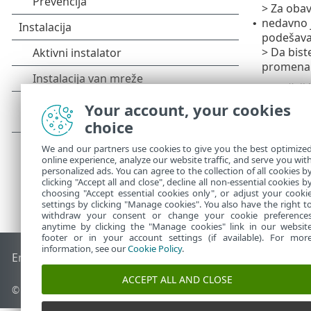
> Za obav
nedavno j
•
podešava
> Da bist
promena 
Drugi najčešć
Your account, your cookies
choice
We and our partners use cookies to give you the best optimize
online experience, analyze our website traffic, and serve you wit
personalized ads. You can agree to the collection of all cookies b
clicking "Accept all and close", decline all non-essential cookies b
choosing "Accept essential cookies only", or adjust your cooki
settings by clicking "Manage cookies". You also have the right t
withdraw your consent or change your cookie preference
anytime by clicking the "Manage cookies" link in our websit
footer or in your account settings (if available). For mor
information, see our
Cookie Policy
.
End of Life
ESET Forum
ESET baza znanja
ESET Status Porta
ACCEPT ALL AND CLOSE
© 1992 - 2026 ESET, spol. s r.o. - Sva prava zadržana.