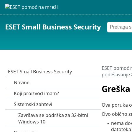
ESET Small Business Security
ESET pomoć n
podešavanje
Greška
Ova poruka o 
Ovo obično zn
nema dovo
•
datoteka 