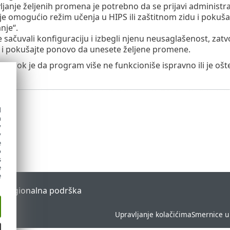
ljanje željenih promena je potrebno da se prijavi administr
e omogućio režim učenja u HIPS ili zaštitnom zidu i poku
nje“.
e sačuvali konfiguraciju i izbegli njenu neusaglašenost, za
i pokušajte ponovo da unesete željene promene.
i uzrok je da program više ne funkcioniše ispravno ili je ošt
d
h
y
y
e
o
s
e
e
l
Regionalna podrška
Upravljanje kolačićima
Smernice u 