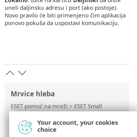
uneli daljinsku adresu i port (ako postoje).
Novo pravilo će biti primenjeno čim aplikacija
ponovo pokuša da uspostavi komunikaciju.
Mrvice hleba
ESET pomoć na mreži
>
ESET Small
Business Security
>
Najčešća pitanja
>
Kako da dozvolim komunikaciju za
Your account, your cookies
određenu aplikaciju
choice