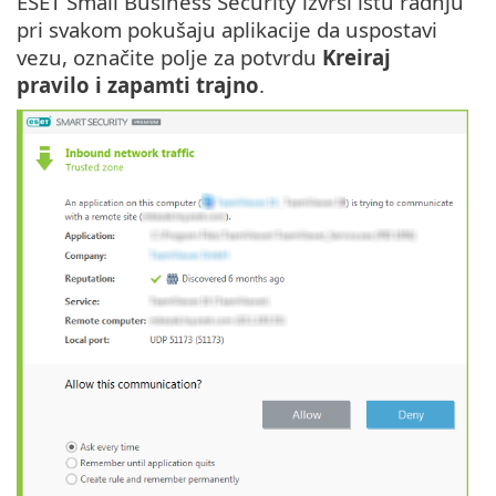
ESET Small Business Security izvrši istu radnju
pri svakom pokušaju aplikacije da uspostavi
vezu, označite polje za potvrdu
Kreiraj
pravilo i zapamti trajno
.