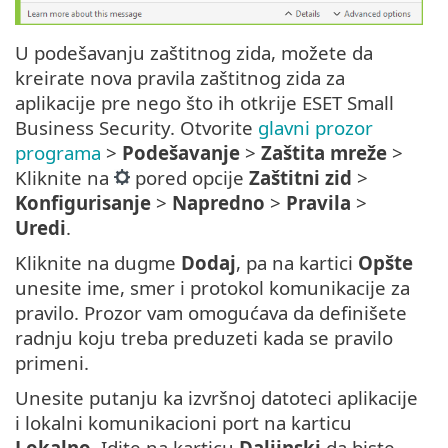
U podešavanju zaštitnog zida, možete da
kreirate nova pravila zaštitnog zida za
aplikacije pre nego što ih otkrije ESET Small
Business Security. Otvorite
glavni prozor
programa
>
Podešavanje
>
Zaštita mreže
>
Kliknite na
pored opcije
Zaštitni zid
>
Konfigurisanje
>
Napredno
>
Pravila
>
Uredi
.
Kliknite na dugme
Dodaj
, pa na kartici
Opšte
unesite ime, smer i protokol komunikacije za
pravilo. Prozor vam omogućava da definišete
radnju koju treba preduzeti kada se pravilo
primeni.
Unesite putanju ka izvršnoj datoteci aplikacije
i lokalni komunikacioni port na karticu
Lokalno
. Idite na karticu
Daljinski
da biste