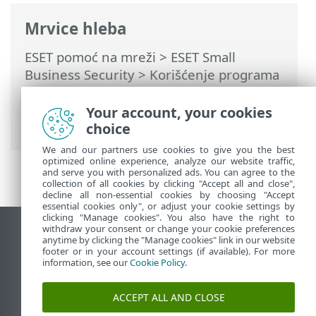
Mrvice hleba
ESET pomoć na mreži
>
ESET Small
Business Security
>
Korišćenje programa
ESET Small Business Security
>
ESET
HOME nalog
>
Povežite se na ESET HOME
Your account, your cookies
> Dodavanje uređaja na ESET HOME
choice
We and our partners use cookies to give you the best
optimized online experience, analyze our website traffic,
and serve you with personalized ads. You can agree to the
collection of all cookies by clicking "Accept all and close",
decline all non-essential cookies by choosing "Accept
essential cookies only", or adjust your cookie settings by
clicking "Manage cookies". You also have the right to
withdraw your consent or change your cookie preferences
Prikaži lokaciju za računare
anytime by clicking the "Manage cookies" link in our website
footer or in your account settings (if available). For more
End of Life
information, see our
Cookie Policy
.
ESET Forum
ESET baza znanja
ACCEPT ALL AND CLOSE
ESET Status Portal