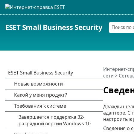
ESET Small Business Security
Интернет-сп
сети
>
Сетев
Сведен
Дважды щелк
адаптере. С
настроить в
Сведения о 