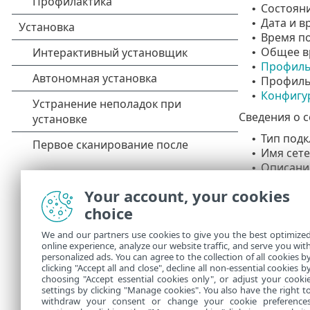
Состоян
•
Дата и в
•
Время по
•
Общее вр
•
Профиль
•
Профиль
•
Конфигу
•
Сведения о с
Тип подк
•
Имя сете
•
Описани
•
IP-адрес
•
Your account, your cookies
IPv4- и I
•
choice
DNS-суф
•
IP-адрес
•
We and our partners use cookies to give you the best optimize
IP-адрес
•
online experience, analyze our website traffic, and serve you wit
IP- и MA
•
personalized ads. You can agree to the collection of all cookies b
MAC-адр
clicking "Accept all and close", decline all non-essential cookies b
•
choosing "Accept essential cookies only", or adjust your cooki
settings by clicking "Manage cookies". You also have the right t
withdraw your consent or change your cookie preference