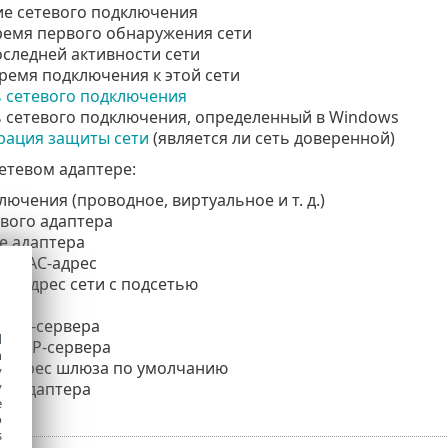
ие сетевого подключения
ремя первого обнаружения сети
следней активности сети
емя подключения к этой сети
 сетевого подключения
 сетевого подключения, определенный в Windows
рация защиты сети
(является ли сеть доверенной)
етевом адаптере:
лючения (проводное, виртуальное и т. д.)
вого адаптера
е адаптера
 и MAC-адрес
Pv6-адрес сети с подсетью
фикс
 DNS-сервера
d
 DHCP-сервера
h
C-адрес шлюза по умолчанию
y
ес адаптера
y
e
o
s