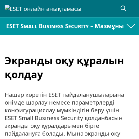
ESET Small Business Security – Мазмұны
Экранды оқу құралын
қолдау
Нашар көретін ESET пайдаланушыларына
өнімде шарлау немесе параметрлерді
конфигурациялау мүмкіндігін беру үшін
ESET Small Business Security қолданбасын
экранды оқу құралдарымен бірге
пайдалануға болады. Мына экранды оқу