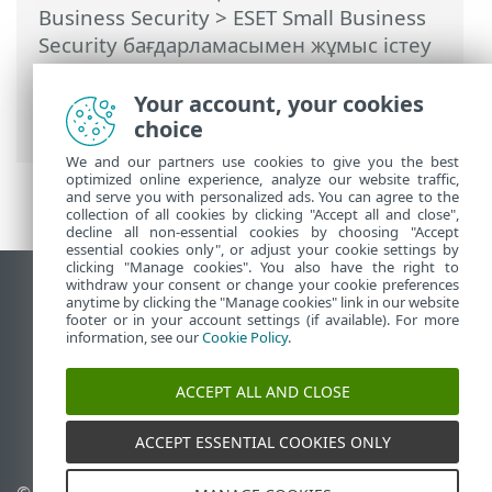
Business Security
>
ESET Small Business
Security бағдарламасымен жұмыс істеу
>
Кеңейтілген орнату
>
Пайдаланушы
интерфейсі
> Экранды оқу құралын
Your account, your cookies
қолдау
choice
We and our partners use cookies to give you the best
optimized online experience, analyze our website traffic,
and serve you with personalized ads. You can agree to the
collection of all cookies by clicking "Accept all and close",
decline all non-essential cookies by choosing "Accept
essential cookies only", or adjust your cookie settings by
clicking "Manage cookies". You also have the right to
withdraw your consent or change your cookie preferences
Жұмыс үстеліндегі сайтты қарау
anytime by clicking the "Manage cookies" link in our website
footer or in your account settings (if available). For more
End of Life
information, see our
Cookie Policy
.
ESET білім қоры
ESET форумы
ACCEPT ALL AND CLOSE
ESET Status Portal
Аймақтық қолдау
ACCEPT ESSENTIAL COOKIES ONLY