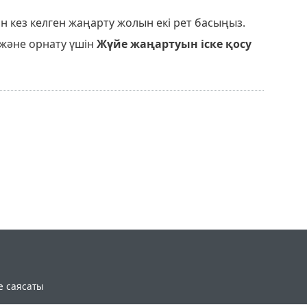
шн кез келген жаңарту жолын екі рет басыңыз.
 және орнату үшін
Жүйе жаңартуын іске қосу
e саясаты