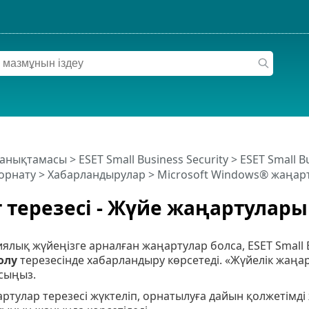
 анықтамасы
>
ESET Small Business Security
>
ESET Small B
орнату
>
Хабарландырулар
>
Microsoft Windows® жаңар
 терезесі - Жүйе жаңартулары
ялық жүйеңізге арналған жаңартулар болса, ESET Small 
олу
терезесінде хабарландыру көрсетеді. «Жүйелік жаңа
сыңыз.
ртулар терезесі жүктеліп, орнатылуға дайын қолжетімді 