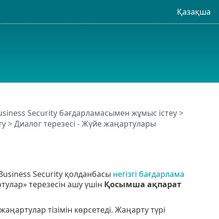
Қазақша
usiness Security бағдарламасымен жұмыс істеу
>
ту
> Диалог терезесі - Жүйе жаңартулары
Business Security қолданбасы
негізгі бағдарлама
ртулар» терезесін ашу үшін
Қосымша ақпарат
жаңартулар тізімін көрсетеді. Жаңарту түрі