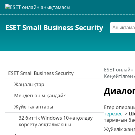
ESET Small Business Security
ESET онлайн
Кеңейтілген 
Диалог
Егер операци
терезесі
>
Ш
тармағын ба
Жүйелік жаңа