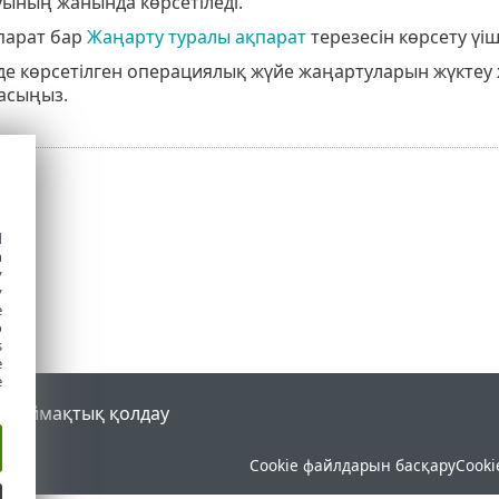
уының жанында көрсетіледі.
парат бар
Жаңарту туралы ақпарат
терезесін көрсету үі
мде көрсетілген операциялық жүйе жаңартуларын жүктеу
басыңыз.
d
h
y
y
e
o
s
e
e
al
Аймақтық қолдау
Cookie файлдарын басқару
Cooki