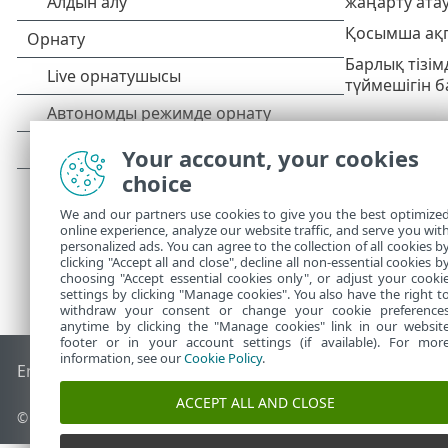
жаңарту ата
Қосымша ақ
Барлық тізі
түймешігін 
Your account, your cookies
choice
We and our partners use cookies to give you the best optimize
online experience, analyze our website traffic, and serve you wit
personalized ads. You can agree to the collection of all cookies b
clicking "Accept all and close", decline all non-essential cookies b
choosing "Accept essential cookies only", or adjust your cooki
settings by clicking "Manage cookies". You also have the right t
withdraw your consent or change your cookie preference
anytime by clicking the "Manage cookies" link in our websit
footer or in your account settings (if available). For mor
information, see our
Cookie Policy
.
End of Life
ESET білім қоры
ESET форумы
ESET Status Port
ACCEPT ALL AND CLOSE
© 1992 - 2026 ESET, spol. s r.o. - Барлық құқықтары қорғалған.