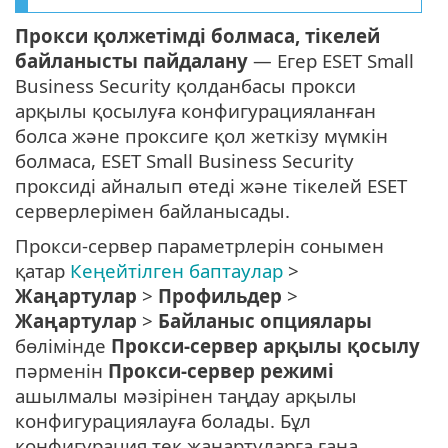
Прокси қолжетімді болмаса, тікелей
байланысты пайдалану
— Егер ESET Small
Business Security қолданбасы прокси
арқылы қосылуға конфигурацияланған
болса және проксиге қол жеткізу мүмкін
болмаса, ESET Small Business Security
проксиді айналып өтеді және тікелей ESET
серверлерімен байланысады.
Прокси-сервер параметрлерін сонымен
қатар
Кеңейтілген баптаулар
>
Жаңартулар
>
Профильдер
>
Жаңартулар
>
Байланыс опциялары
бөлімінде
Прокси-сервер арқылы қосылу
пәрменін
Прокси-сервер режимі
ашылмалы мәзірінен таңдау арқылы
конфигурациялауға болады. Бұл
конфигурация тек жаңартуларға ғана