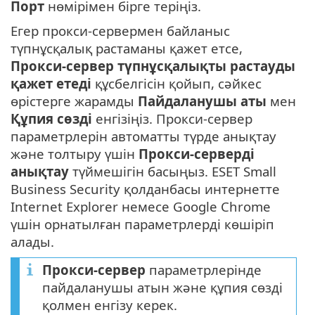
Порт
нөмірімен бірге теріңіз.
Егер прокси-сервермен байланыс
түпнұсқалық растаманы қажет етсе,
Прокси-сервер түпнұсқалықты растауды
қажет етеді
құсбелгісін қойып, сәйкес
өрістерге жарамды
Пайдаланушы аты
мен
Құпия сөзді
енгізіңіз. Прокси-сервер
параметрлерін автоматты түрде анықтау
және толтыру үшін
Прокси-серверді
анықтау
түймешігін басыңыз. ESET Small
Business Security қолданбасы интернетте
Internet Explorer немесе Google Chrome
үшін орнатылған параметрлерді көшіріп
алады.
Прокси-сервер
параметрлерінде
пайдаланушы атын және құпия сөзді
қолмен енгізу керек.