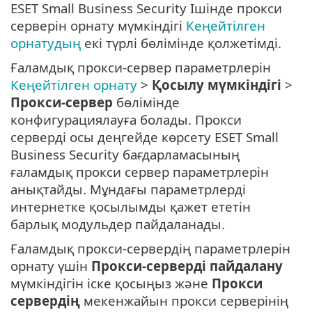
ESET Small Business Security Ішінде прокси
серверін орнату мүмкіндігі
Кеңейтілген
орнатудың
екі түрлі бөлімінде қолжетімді.
Ғаламдық прокси-сервер параметрлерін
Кеңейтілген орнату
>
Қосылу мүмкіндігі
>
Прокси-сервер
бөлімінде
конфигурациялауға болады. Прокси
серверді осы деңгейде көрсету ESET Small
Business Security бағдарламасының
ғаламдық прокси сервер параметрлерін
анықтайды. Мұндағы параметрлерді
интернетке қосылымды қажет ететін
барлық модульдер пайдаланады.
Ғаламдық прокси-сервердің параметрлерін
орнату үшін
Прокси-серверді пайдалану
мүмкіндігін іске қосыңыз және
Прокси
сервердің
мекенжайын прокси серверінің