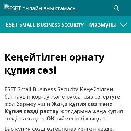
ESET Small Business Security – Мазмұны
Кеңейтілген орнату
құпия сөзі
ESET Small Business Security Кеңейтілген
баптауын қорғау және рұқсатсыз өзгертуге
жол бермеу үшін
Жаңа құпия сөз
және
Құпия сөзді растау
жолдарына жаңа құпия
сөзді жазыңыз.
OK
түймесін басыңыз.
Бар құпия сөзді өзгерткіңіз келген кезде: