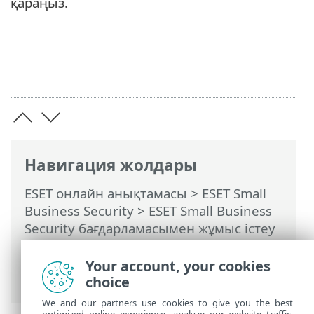
қараңыз.
Навигация жолдары
ESET онлайн анықтамасы
>
ESET Small
Business Security
>
ESET Small Business
Security бағдарламасымен жұмыс істеу
>
Кеңейтілген орнату
>
Пайдаланушы
интерфейсі
>
Кіру параметрлері
>
Your account, your cookies
Кеңейтілген орнату құпия сөзі
choice
We and our partners use cookies to give you the best