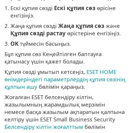
1.
Ескі құпия сөзді
Ескі құпия сөз
өрісіне
енгізіңіз.
2.
Жаңа құпия сөзді
Жаңа құпия сөз
және
Құпия сөзді растау
өрістеріне енгізіңіз.
3.
OK
түймесін басыңыз.
Бұл құпия сөз Кеңейтілген баптауға
қатынасу үшін қажет болады.
Құпия сөзді ұмытып кетсеңіз,
ESET HOME
өнімдеріндегі параметрлердің құпия сөзінің
құлпын ашу
бөлімін қараңыз.
Жоғалған ESET белсендіру кілтін,
жазылымның жарамдылық мерзімін
немесе басқа жазылым ақпаратын қалпына
келтіру үшін ESET Small Business Security
Белсендіру кілтін жоғалттым
бөлімін