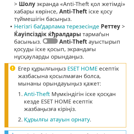
>
Шолу
экранда «Anti-Theft қол жетімді»
хабары көрінсе,
Anti-Theft
іске қосу
түймешігін басыңыз.
Негізгі баѓдарлама терезесінде
Реттеу
>
•
Ќауіпсіздік ќђралдары
тармаѓын
басыњыз.
Anti-Theft
ауыстырып
қосуды іске қосып, экрандағы
нұсқауларды орындаңыз.
Егер құрылғыңыз
ESET HOME
есептік
жазбасына қосылмаған болса,
мынаны орындауыңыз қажет:
1.
Anti-Theft
Мүмкіндігін іске қосқан
кезде ESET HOME есептік
жазбаңызға кіріңіз.
2.
Құрылғы атауын орнату
.