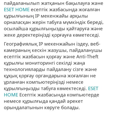
пайдаланылып жатқанын бақылауға және
ESET HOME
есептік жазбасында жоғалған
құрылғының IP мекенжайы арқылы
орналасқан жерін табуға мүмкіндік береді,
осылайша құрылғыңызды қайтаруға және
жеке деректеріңізді қорғауға көметеседі.
Географиялық IP мекенжайын іздеу, веб-
камераның кескін жазушы, пайдаланушы
есептік жазбасын қорғау және Anti-Theft
құрылғы мониторингі секілді жаңа
технологияларды пайдалану сізге және
құқық қорғау органдарына жоғалған не
ұрланған компьютеріңізді немесе
құрылғыңызды табуға көмектеседі.
ESET
HOME
Есептік жазбасында компьютерде
немесе құрылғыда қандай әрекет
орындалатынын көруге болады.