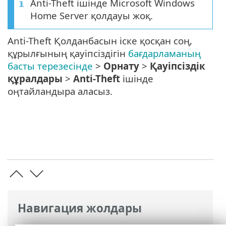
Anti-Theft ішінде Microsoft Windows
Home Server қолдауы жоқ.
Anti-Theft Қолданбасын іске қосқан соң,
құрылғының қауіпсіздігін
бағдарламаның
басты терезесінде
>
Орнату
>
Қауіпсіздік
құралдары
>
Anti-Theft
ішінде
оңтайландыра аласыз.
Навигация жолдары