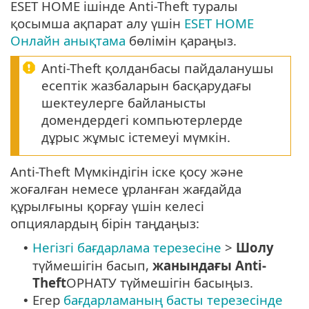
ESET HOME ішінде Anti-Theft туралы
қосымша ақпарат алу үшін
ESET HOME
Онлайн анықтама
бөлімін қараңыз.
Anti-Theft қолданбасы пайдаланушы
есептік жазбаларын басқарудағы
шектеулерге байланысты
домендердегі компьютерлерде
дұрыс жұмыс істемеуі мүмкін.
Anti-Theft Мүмкіндігін іске қосу және
жоғалған немесе ұрланған жағдайда
құрылғыны қорғау үшін келесі
опциялардың бірін таңдаңыз:
Негізгі бағдарлама терезесіне
>
Шолу
•
түймешігін басып,
жанындағы Anti-
Theft
ОРНАТУ түймешігін басыңыз.
Егер
бағдарламаның басты терезесінде
•