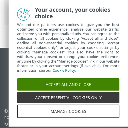
ESET онлайн анықтамасы
>
ESET Small
Business Security
>
Жұмысты бастау
>
Your account, your cookies
Қосу Anti-Theft
choice
We and our partners use cookies to give you the best
optimized online experience, analyze our website traffic,
and serve you with personalized ads. You can agree to the
collection of all cookies by clicking "Accept all and close",
decline all non-essential cookies by choosing "Accept
essential cookies only", or adjust your cookie settings by
clicking "Manage cookies". You also have the right to
withdraw your consent or change your cookie preferences
Жұмыс үстеліндегі сайтты қарау
anytime by clicking the "Manage cookies" link in our website
footer or in your account settings (if available). For more
End of Life
information, see our
Cookie Policy
.
ESET білім қоры
ESET форумы
ACCEPT ALL AND CLOSE
ESET Status Portal
Аймақтық қолдау
ACCEPT ESSENTIAL COOKIES ONLY
© 1992 - 2026 ESET, spol. s
Cookie файлдарын
MANAGE COOKIES
r.o. - Барлық құқықтары
басқару
қорғалған.
Cookie саясаты