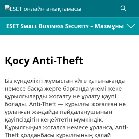
ESET Small Business Security – Мазмұны
Қосу Anti-Theft
Біз күнделікті жұмыстан үйге қатынағанда
немесе басқа жерге барғанда үнемі жеке
құрылғыларды жоғалту не ұрлату қаупі
болады. Anti-Theft — құрылғы жоғалған не
ұрланған жағдайда пайдаланушының
қауіпсіздігін кеңейтетін мүмкіндік.
Құрылғыңыз жоғалса немесе ұрланса, Anti-
Theft қолданбасы құрылғының қалай