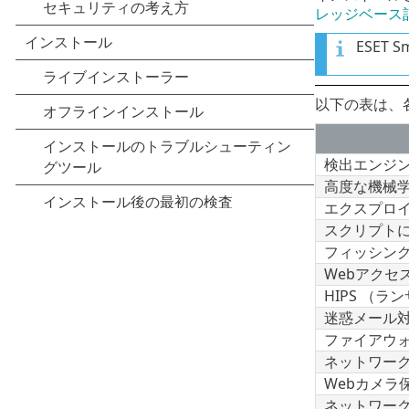
レッジベース
ESET 
以下の表は、
検出エンジ
高度な機械
エクスプロ
スクリプト
フィッシン
Webアクセ
HIPS （
迷惑メール
ファイアウ
ネットワー
Webカメラ
ネットワー