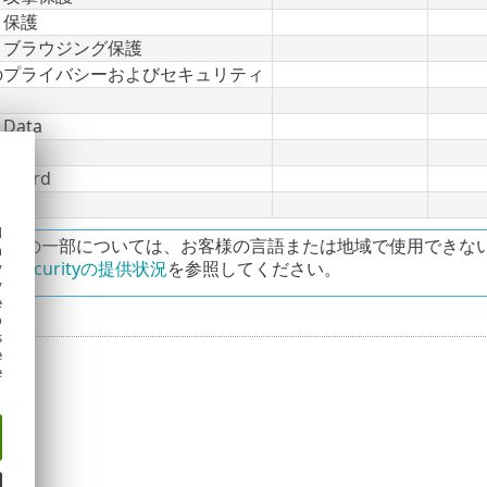
ト保護
とブラウジング保護
のプライバシーおよびセキュリティ
ト
 Data
ard
 Guard
d
製品の一部については、お客様の言語または地域で使用できな
h
ss Securityの提供状況
を参照してください。
y
y
e
o
s
e
e