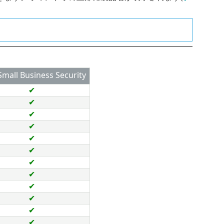
Small Business Security
✔
✔
✔
✔
✔
✔
✔
✔
✔
✔
✔
✔