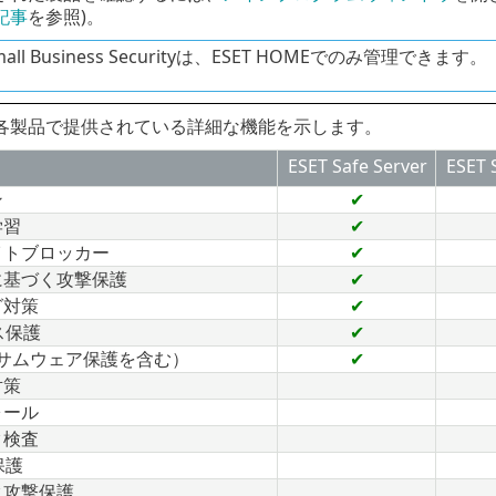
記事
を参照)。
Small Business Securityは、ESET HOMEでのみ管理できます。
各製品で提供されている詳細な機能を示します。
ESET Safe Server
ESET 
ン
✔
学習
✔
イトブロッカー
✔
に基づく攻撃保護
✔
グ対策
✔
ス保護
✔
ランサムウェア保護を含む）
✔
対策
ォール
ク検査
保護
ク攻撃保護