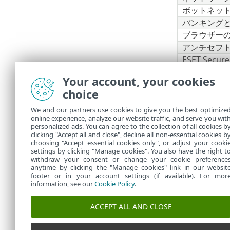
ボットネッ
バンキング
ブラウザー
アンチセフ
ESET Secure
ESET LiveGu
Your account, your cookies
ESET Folder
choice
VPN
We and our partners use cookies to give you the best optimize
上記の
online experience, analyze our website traffic, and serve you wit
Busine
personalized ads. You can agree to the collection of all cookies b
clicking "Accept all and close", decline all non-essential cookies b
choosing "Accept essential cookies only", or adjust your cooki
settings by clicking "Manage cookies". You also have the right t
withdraw your consent or change your cookie preference
anytime by clicking the "Manage cookies" link in our websit
footer or in your account settings (if available). For mor
information, see our
Cookie Policy
.
ACCEPT ALL AND CLOSE