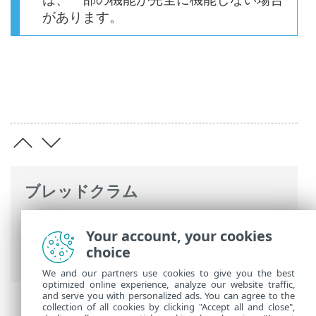
があります。
ブレッドクラム
ESETオンラインヘルプ
>
ESET Small
Your account, your cookies
Business Security
>
インストール
> ライ
choice
ブインストーラー
We and our partners use cookies to give you the best
optimized online experience, analyze our website traffic,
and serve you with personalized ads. You can agree to the
collection of all cookies by clicking "Accept all and close",