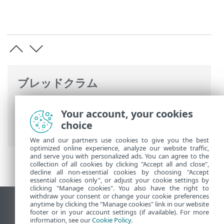
ブレッドクラム
ESETオンラインヘルプ
>
ESET Small
Your account, your cookies
Business Security
>
ESET Small Business
choice
Securityの操作
> アップデート
We and our partners use cookies to give you the best
optimized online experience, analyze our website traffic,
and serve you with personalized ads. You can agree to the
collection of all cookies by clicking "Accept all and close",
decline all non-essential cookies by choosing "Accept
essential cookies only", or adjust your cookie settings by
clicking "Manage cookies". You also have the right to
withdraw your consent or change your cookie preferences
anytime by clicking the "Manage cookies" link in our website
デスクトップサイトの表示
footer or in your account settings (if available). For more
End of Life
information, see our
Cookie Policy
.