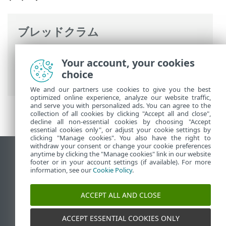
ブレッドクラム
ESETオンラインヘルプ
>
ESET Small
Your account, your cookies
Business Security
>
ESET Small Business
choice
Securityの操作
> ESET HOMEアカウント
We and our partners use cookies to give you the best
optimized online experience, analyze our website traffic,
and serve you with personalized ads. You can agree to the
collection of all cookies by clicking "Accept all and close",
decline all non-essential cookies by choosing "Accept
essential cookies only", or adjust your cookie settings by
clicking "Manage cookies". You also have the right to
withdraw your consent or change your cookie preferences
anytime by clicking the "Manage cookies" link in our website
デスクトップサイトの表示
footer or in your account settings (if available). For more
End of Life
information, see our
Cookie Policy
.
ESETナレッジベース
ACCEPT ALL AND CLOSE
ESETフォーラム
ESET Status Portal
ACCEPT ESSENTIAL COOKIES ONLY
地域サポート